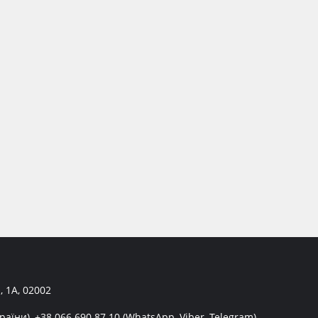
, 1А, 02002
раїни),
+38 066 690 87 10
(WhatsApp, Viber, Telegram)