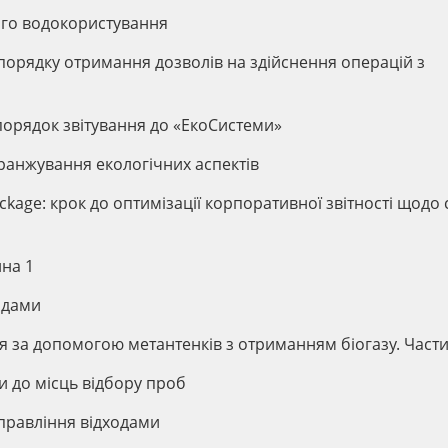
ого водокористування
порядку отримання дозволів на здійснення операцій з
а порядок звітування до «ЕкоСистеми»
а ранжування екологічних аспектів
ckage: крок до оптимізації корпоративної звітності щодо 
ина 1
одами
ня за допомогою метантенків з отриманням біогазу. Част
и до місць відбору проб
управління відходами