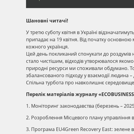
Шановні читачі!
У третю суботу квітня в Україні відзначатиму
припадає на 19 квітня. Від початку основною
кожного українця.
Цей день покликаний спонукати до роздумів 
стало чистішим, відходів утворювалося якомо
природні ресурси ми споживали обдумано. То
збалансованого підходу у взаємодії людина – 
Спільна турбота про навколишнє середовище 
Перелік матеріалів журналу «ECOBUSINESS.
1. Моніторинг законодавства (березень – 202
2. Розроблення Місцевого плану управління в
3. Програма EU4Green Recovery East: зелене в