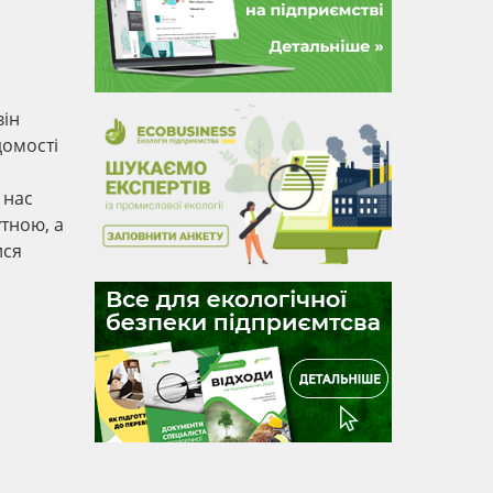
він
домості
 нас
утною, а
ися