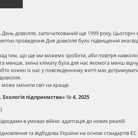
ть День довкілля, започаткований ще 1999 року. Цьогоріч 
 метою проведення Дня довкілля було підвищення екосві
над тим, що ще ми можемо зробити, аби повітря навколо
га менше, зміна клімату була для нас якомога менш відч
бто кожен із нас у повсякденному житті має дотримуват
довкілля.
може змінити світ на краще.
 Екологія підприємства» № 4, 2025
5)
ідходами в умовах війни: адаптація до нових реалій
ідновлення та відбудова України на основі стандартів ЄС