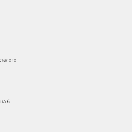
сталого
ина 6