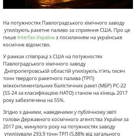
На потужностях Павлоградського хімічного заводу
утилізують ракетне паливо за сприяння США. Про це
пише
Interfax-Україна
з посиланням на українське
космічне відомство.
У рамках співпраці з США на потужностях
Павлоградського хімічного заводу
Дніпропетровській областій утилізують п'ять тисяч
тонн твердого ракетного палива (ТРП)
міжконтинентальних балістичних ракет (МБР) РС-22
(SS-24 за класифікацією НАТО) станом на кінець 2017
року забезпечена на 55%.
Згідно з даними, наведеними у публічному звіті
голови Державного космічного агентства України за
2017 рік, минулого року на потужностях заводу
утилізували 293,9 тонн ТРП (5,88% від загального