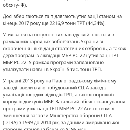
обсягу-ІФ).
Досі зберігаються та підлягають утилізації станом на
кінець 2017 року ще 2216,9 тонн ТРТ (44,34%).
Утилізація на потужностях заводу здійснюється в
рамках міжнародних зобов'язань України зі
скорочення і ліквідації стратегічних озброєнь, а також
держпрограм із ліквідації МБР РС-22 і утилізації ТРТ
МБР РС-22. У рамках програми заплановано
утилізувати наявні в Україні 5 тис. тонн ТРП.
У травні 2013 року на Павлоградському хімічному
заводі ввели в дію побудований США завод з
утилізації твердих відходів ТРП, а також порожніх
корпусів двигунів МБР. Загальний обсяг фінансування
програми утилізації ТРП МБР РС-22 Агентством зі
зменшення загрози Міністерства оборони США
(DTRA) з 1999 до 2014 рік, за даними американської
сторони, становив близько $195 млн.