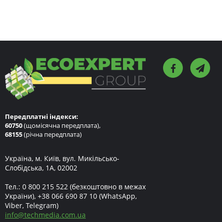
Передплатні індекси:
60750
(щомісячна передплата),
68155
(річна передплата)
Україна, м. Київ, вул. Микільсько-
Слобідська, 1А, 02002
Тел.:
0 800 215 522
(безкоштовно в межах
України),
+38 066 690 87 10
(WhatsApp,
Viber, Telegram)
info
@
techmedia.com.ua