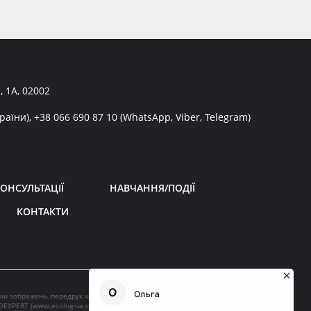
, 1А, 02002
раїни),
+38 066 690 87 10
(WhatsApp, Viber, Telegram)
ОНСУЛЬТАЦІЇ
НАВЧАННЯ/ПОДІЇ
КОНТАКТИ
 чи зображень, передрук чи будь-яке інше поширення інформації
OEXPERT (
www.ecolog-ua.com
).