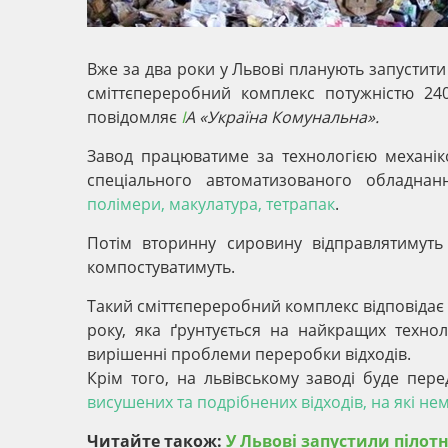
Вже за два роки у Львові планують запустити
сміттєпереробний комплекс потужністю 24
повідомляє
І
А «Україна Комунальна».
Завод працюватиме за технологією механік
спеціального автоматизованого обладна
полімери, макулатура, тетрапак
.
Потім вторинну сировину відправлятимуть
компостуватимуть.
Такий сміттєпереробний комплекс відповідає 
року, яка ґрунтується на найкращих технол
вирішенні проблеми переробки відходів.
Крім того, на львівському заводі буде пе
висушених та подрібнених відходів, на які не
Читайте також:
У Львові запустили пілот