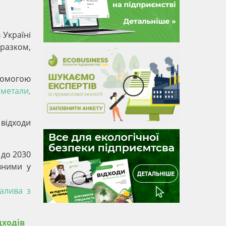
 Україні
разком,
помогою
метали,
відходи
 до 2030
вними у
алива з
дходів