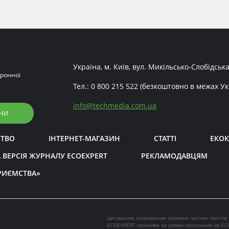
Україна, м. Київ, вул. Микільсько-Слобідська
ронної
Тел.:
0 800 215 522
(безкоштовно в межах Ук
info
@
techmedia.com.ua
НИ
СТВО
ІНТЕРНЕТ-МАГАЗИН
СТАТТІ
ЕКОК
 ВЕРСІЯ ЖУРНАЛУ ECOEXPERT
РЕКЛАМОДАВЦЯМ
РИЄМСТВА»
Цитування, копіювання окремих частин текстів
ECOEXPERT можливе за умови посилання на EC