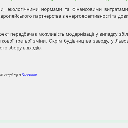
ими, екологічними нормами та фінансовими витратами
європейського партнерства з енергоефективності та довкі
оект передбачає можливість модернізації у випадку зб
кової третьої зміни. Окрім будівництва заводу, у Льво
го збору відходів.
й сторінці в
Facebook