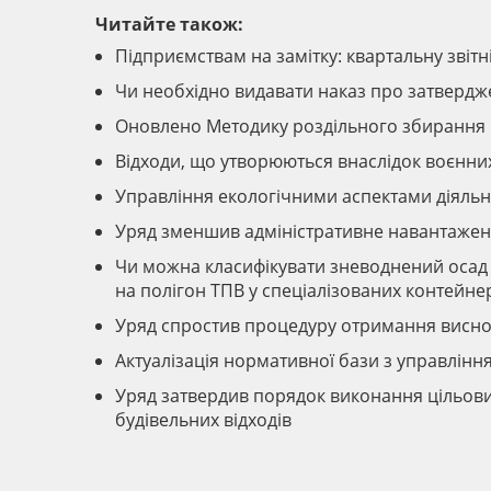
Читайте також:
Підприємствам на замітку: квартальну звіт
Чи необхідно видавати наказ про затвердж
Оновлено Методику роздільного збирання 
Відходи, що утворюються внаслідок воєнних 
Управління екологічними аспектами діяльн
Уряд зменшив адміністративне навантажен
Чи можна класифікувати зневоднений осад в
на полігон ТПВ у спеціалізованих контейне
Уряд спростив процедуру отримання виснов
Актуалізація нормативної бази з управлінн
Уряд затвердив порядок виконання цільови
будівельних відходів