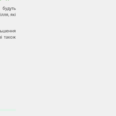
 будуть
лля, які
ільшення
ві також