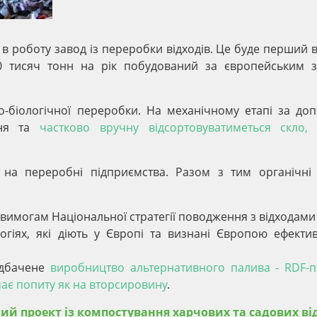
 в роботу завод із переробки відходів. Це буде перший в
0 тисяч тонн на рік побудований за європейським з
о-біологічної переробки. На механічному етапі за до
ння та
частково вручну відсортовуватиметься скло, 
 на переробні підприємства. Разом з тим органічні 
вимогам Національної стратегії поводження з відходами
огіях, які діють у Європі та визнані Європою ефекти
редбачене
виробництво альтернативного палива - RDF-п
має попиту як на вторсировину
.
ний проект із компостування харчових та садових ві