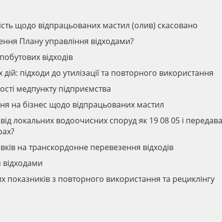
ність щодо відпрацьованих мастил (олив) скасовано
ення Плану управління відходами?
побутових відходів
дій: підходи до утилізації та повторного використання
ості медпункту підприємства
ня на бізнес щодо відпрацьованих мастил
ід локальних водоочисних споруд як 19 08 05 і передав
рах?
ків на транскордонне перевезення відходів
я відходами
х показників з повторного використання та рециклінгу