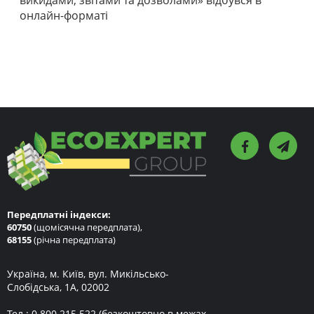
викидами, звітами та дозволами» відбувся в
онлайн-форматі
Передплатні індекси:
60750
(щомісячна передплата),
68155
(річна передплата)
Україна, м. Київ, вул. Микільсько-
Слобідська, 1А, 02002
Тел.:
0 800 215 522
(безкоштовно в межах