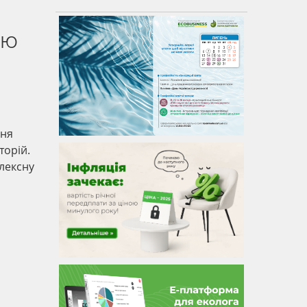
лю
ння
торій.
плексну