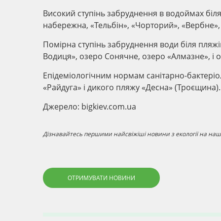
Високий ступінь забруднення в водоймах біля
набережна, «Тельбін», «Чорторий», «Вербне»,
Помірна ступінь забруднення води біля пляжі
Водиця», озеро Сонячне, озеро «Алмазне», і о
Епідеміологічним нормам санітарно-бактеріо
«Райдуга» і дикого пляжу «Десна» (Троєщина).
Джерело: bigkiev.com.ua
Дізнавайтесь першими найсвіжіші новини з екології на наші
ОТРИМУВАТИ НОВИНИ