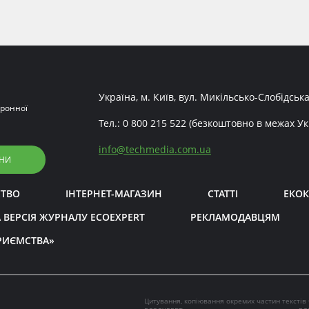
Україна, м. Київ, вул. Микільсько-Слобідська
ронної
Тел.:
0 800 215 522
(безкоштовно в межах Ук
info
@
techmedia.com.ua
НИ
СТВО
ІНТЕРНЕТ-МАГАЗИН
СТАТТІ
ЕКОК
 ВЕРСІЯ ЖУРНАЛУ ECOEXPERT
РЕКЛАМОДАВЦЯМ
РИЄМСТВА»
Цитування, копіювання окремих частин текстів