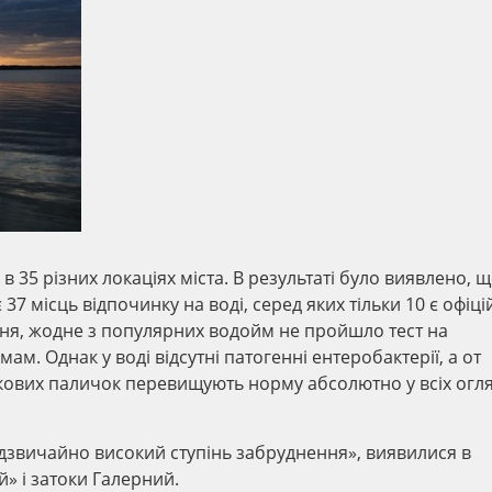
 35 різних локаціях міста. В результаті було виявлено, 
37 місць відпочинку на воді, серед яких тільки 10 є офіц
ння, жодне з популярних водойм не пройшло тест на
ам. Однак у воді відсутні патогенні ентеробактерії, а от
кових паличок перевищують норму абсолютно у всіх огл
надзвичайно високий ступінь забруднення», виявилися в
» і затоки Галерний.