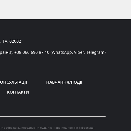
, 1А, 02002
раїни),
+38 066 690 87 10
(WhatsApp, Viber, Telegram)
ОНСУЛЬТАЦІЇ
НАВЧАННЯ/ПОДІЇ
КОНТАКТИ
 чи зображень, передрук чи будь-яке інше поширення інформації