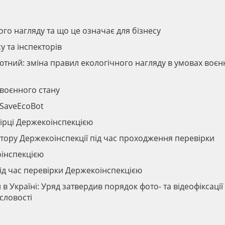
го нагляду та що це означає для бізнесу
у та інспекторів
ютний: зміна правил екологічного нагляду в умовах воєн
 воєнного стану
 SaveEcoBot
ірці Держекоінспекцією
ектору Держекоінспекції під час проходження перевірки
оінспекцією
ід час перевірки Держекоінспекцією
в Україні: Уряд затвердив порядок фото- та відеофіксації
словості