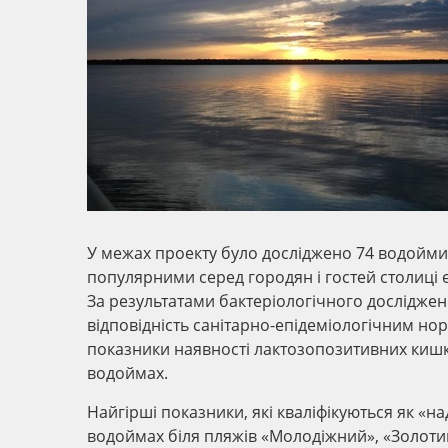
У межах проекту було досліджено 74 водойми в
популярними серед городян і гостей столиці є 
За результатами бактеріологічного дослідже
відповідність санітарно-епідеміологічним норм
показники наявності лактозопозитивних киш
водоймах.
Найгірші показники, які кваліфікуються як «
водоймах біля пляжів «Молодіжний», «Золотий