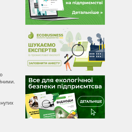
що
ійними.
янутих