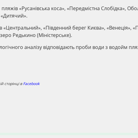
 пляжів «Русанівська коса», «Передмістна Слобідка», Об
 «Дитячий».
в «Центральний», «Південний берег Києва», «Венеція», 
зеро Редькино (Міністерське).
логічного аналізу відповідають проби води з водойм пл
й сторінці в
Facebook