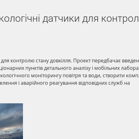
екологічні датчики для контро
и для контролю стану довкілля. Проект передбачає введе
аціонарних пунктів детального аналізу і мобільних лабора
екологічного моніторингу повітря та води, створити ком
лення і аварійного реагування відповідних служб на