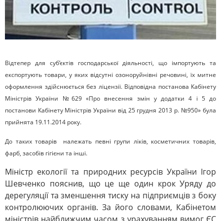
Відтепер для суб’єктів господарської діяльності, що імпортують та
експортують товари, у яких відсутні озоноруйнівні речовині, їх митне
оформлення здійснюється без ліцензії. Відповідна постанова Кабінету
Міністрів України №629 «Про внесення змін у додатки 4 і 5 до
постанови Кабінету Міністрів України від 25 грудня 2013 р. №950» була
прийнята 19.11.2014 року.
До таких товарів належать певні групи ліків, косметичних товарів,
фарб, засобів гігієни та інші.
Міністр екології та природних ресурсів України Ігор
Шевченко пояснив, що це ще один крок Уряду до
дерегуляції та зменшення тиску на підприємців з боку
контролюючих органів. За його словами, Кабінетом
міністрів найближчим часом з урахуванням вимог ЄС