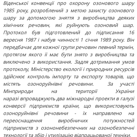
Віденської конвенції про охорону озонового шару
1985 року, розроблений з метою захисту озонового
шару за допомогою зняття з виробництва деяких
хімічних речовин, які руйнують озоновий шар.
Протокол був підготовлений до підписання 16
вересня 1987 і набув чинності 1 січня 1989 року. Він
передбачає для кожної групи речовин певний термін,
протягом якого її має бути знято з виробництва та
виключено з використання. Задля дотримання умов
протоколу, Міністерство екології і природних ресурсів
здійснює контроль імпорту та експорту товарів, що
містять озоноруйнівні речовини. З
а участі
Мінприроди на території України
наразі впроваджують два міжнародні проекти в галузі
конверсії підприємств країни, що використовують
озоноруйнівні речовини - їх направлено на
переоснащення виробничих потужностей
підприємств з озононебезпечних на озонобезпечні
технології та збір і утилізацію відпрацьованої техніки.