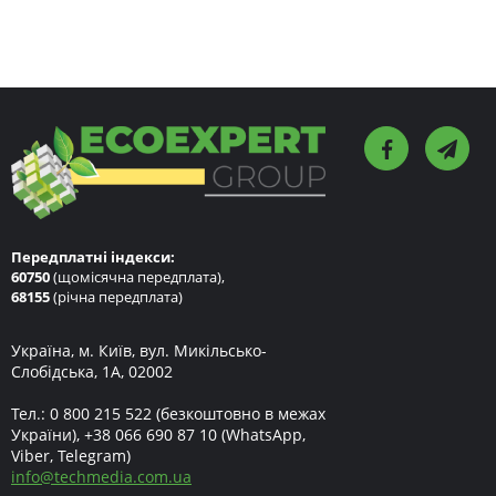
Передплатні індекси:
60750
(щомісячна передплата),
68155
(річна передплата)
Україна, м. Київ, вул. Микільсько-
Слобідська, 1А, 02002
Тел.:
0 800 215 522
(безкоштовно в межах
України),
+38 066 690 87 10
(WhatsApp,
Viber, Telegram)
info
@
techmedia.com.ua