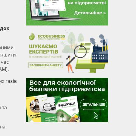
ідок
даними
меншити
 час
AM).
х газів
 та
 на