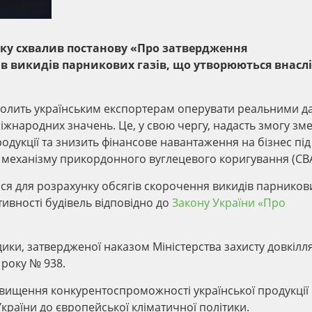
року схвалив постанову «Про затвердження
в викидів парникових газів, що утворюються внасл
зволить українським експортерам оперувати реальними 
іжнародних значень. Це, у свою чергу, надасть змогу з
одукції та знизить фінансове навантаження на бізнес під
х механізму прикордонного вуглецевого коригування (CB
я для розрахунку обсягів скорочення викидів парникови
ктивності будівель відповідно до
Закону України «Про
ики, затвердженої наказом Міністерства захисту довкілля
 року № 938.
вищення конкурентоспроможності української продукції
країни до європейської кліматичної політики.