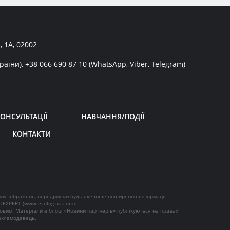
, 1А, 02002
раїни),
+38 066 690 87 10
(WhatsApp, Viber, Telegram)
ОНСУЛЬТАЦІЇ
НАВЧАННЯ/ПОДІЇ
КОНТАКТИ
 чи зображень, передрук чи будь-яке інше поширення інформації
OEXPERT (
www.ecolog-ua.com
).
ковим. Матеріали в блоці «Новини партнерів» публікуються на правах
рекламодавець.