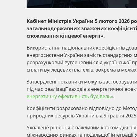
Кабінет Міністрів України 5 лютого 2026 
загальнодержавних зважених коефіцієнті
споживання кінцевої енергії».
Використання національних коефіцієнтів до
енергосистеми України замість стандартних м
розрахунковий вуглецевий слід української пр
сплати вуглецевих платежів, зокрема в межа
Затверджені показники можуть застосовуватис
під час реалізації заходів з енергетичної ефе
енергетичну ефективність будівель»
.
Коефіцієнти розраховано відповідно до Метод
природних ресурсів України від 9 травня 2025
Ухвалене рішення є важливим кроком для під
міжнародних ринках та подальшої інтеграції У