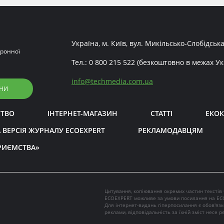
Україна, м. Київ, вул. Микільсько-Слобідська
ронної
Тел.:
0 800 215 522
(безкоштовно в межах Ук
info
@
techmedia.com.ua
НИ
СТВО
ІНТЕРНЕТ-МАГАЗИН
СТАТТІ
ЕКОК
 ВЕРСІЯ ЖУРНАЛУ ECOEXPERT
РЕКЛАМОДАВЦЯМ
РИЄМСТВА»
Цитування, копіювання окремих частин текстів
ECOEXPERT можливе за умови посилання на EC
Для інтернет-видань гіперпосилання є обов'яз
реклами, відповідальність за їхній зміст несе 