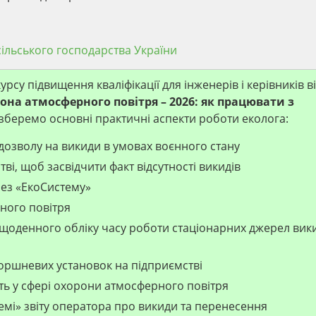
 сільського господарства України
су підвищення кваліфікації для інженерів і керівників ві
она атмосферного повітря – 2026: як працювати з
озберемо основні практичні аспекти роботи еколога:
дозволу на викиди в умовах воєнного стану
ві, щоб засвідчити факт відсутності викидів
рез «ЕкоСистему»
ного повітря
 щоденного обліку часу роботи стаціонарних джерел вик
поршневих установок на підприємстві
сть у сфері охорони атмосферного повітря
емі» звіту оператора про викиди та перенесення