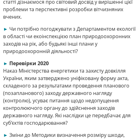
статті дізнаємося про світовий досвід у вирішенні цієї
проблеми та перспективні розробки вітчизняних
вчених.
►
Чи потрібно погоджувати з Департаментом екології
в області чи екоінспекцією план природоохоронних
заходів на рік, або будь­які інші плани у
природоохоронній діяльності?
►
Перевірки 2020
Наказ Міністерства енергетики та захисту довкілля
України, яким затверджено уніфіковану форму акта,
складеного за результатами проведення планового
(позапланового) заходу державного нагляду
(контролю), усуває питання щодо недопущення
контролюючого органу до здійснення заходів
державного нагляду. Які наслідки це передбачає для
суб’єктів господарювання?
►
Зміни до Методики визначення розміру шкоди,