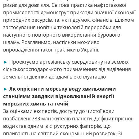
ризик для довкілля. Світова практика нафтогазової
промисловості демонструє приклади значної економії
природних ресурсів, та, як підсумок, фінансів, шляхом
застосування новітніх технологій переробки для
наступного повторного використання бурового
шламу. Розгляньмо, настільки можливо
впровадження такої практики в Україні.
►
Проектуємо артезіанську свердловину на землях
сільськогосподарського призначення: від виділення
земельної ділянки до здачі в експлуатацію
►
Як опріснити морську воду хвильовими
станціями завдяки відновлюваній енергії
морських хвиль та течій
За оцінками експертів, доступу до чистої води
позбавлені 783 млн жителів планети. Дефіцит прісної
води стає одним із структурних факторів, що
впливають на світовий економічний розвиток. Зі