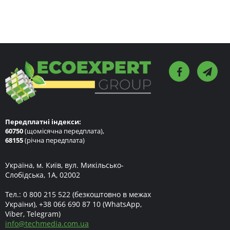
Передплатні індекси:
60750
(щомісячна передплата),
68155
(річна передплата)
Україна, м. Київ, вул. Микільсько-
Слобідська, 1А, 02002
Тел.:
0 800 215 522
(безкоштовно в межах
України),
+38 066 690 87 10
(WhatsApp,
Viber, Telegram)
info
@
techmedia.com.ua