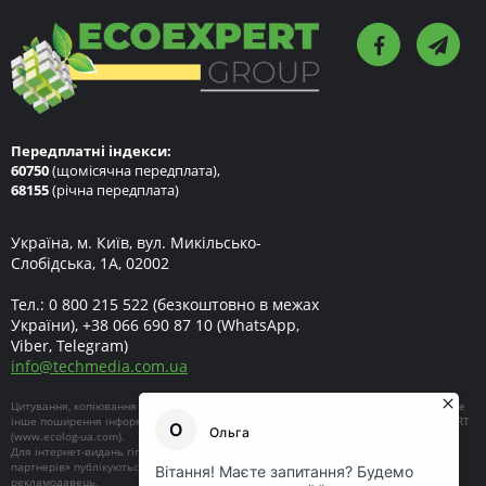
Передплатні індекси:
60750
(щомісячна передплата),
68155
(річна передплата)
Україна, м. Київ, вул. Микільсько-
Слобідська, 1А, 02002
Тел.:
0 800 215 522
(безкоштовно в межах
України),
+38 066 690 87 10
(WhatsApp,
Viber, Telegram)
info
@
techmedia.com.ua
Цитування, копіювання окремих частин текстів чи зображень, передрук чи будь-яке
інше поширення інформації ECOEXPERT можливе за умови посилання на ECOEXPERT
(
www.ecolog-ua.com
).
Для інтернет-видань гіперпосилання є обов'язковим. Матеріали в блоці «Новини
партнерів» публікуються на правах реклами, відповідальність за їхній зміст несе
рекламодавець.