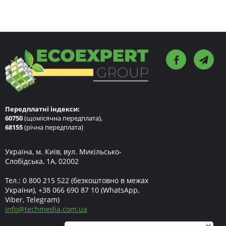
Передплатні індекси:
60750
(щомісячна передплата),
68155
(річна передплата)
Україна, м. Київ, вул. Микільсько-
Слобідська, 1А, 02002
Тел.:
0 800 215 522
(безкоштовно в межах
України),
+38 066 690 87 10
(WhatsApp,
Viber, Telegram)
info
@
techmedia.com.ua