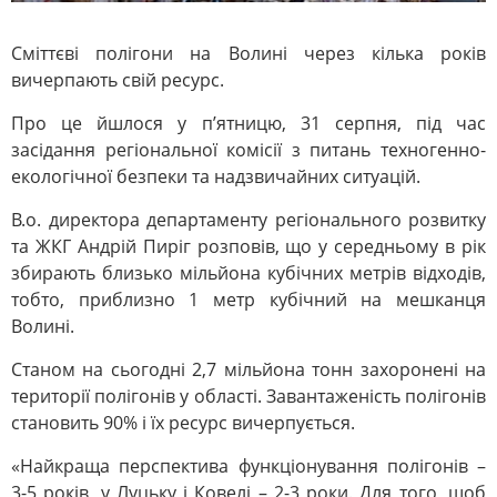
Сміттєві полігони на Волині через кілька років
вичерпають свій ресурс.
Про це йшлося у п’ятницю, 31 серпня, під час
засідання регіональної комісії з питань техногенно-
екологічної безпеки та надзвичайних ситуацій.
В.о. директора департаменту регіонального розвитку
та ЖКГ Андрій Пиріг розповів, що у середньому в рік
збирають близько мільйона кубічних метрів відходів,
тобто, приблизно 1 метр кубічний на мешканця
Волині.
Станом на сьогодні 2,7 мільйона тонн захоронені на
території полігонів у області. Завантаженість полігонів
становить 90% і їх ресурс вичерпується.
«Найкраща перспектива функціонування полігонів –
3-5 років, у Луцьку і Ковелі – 2-3 роки. Для того, щоб