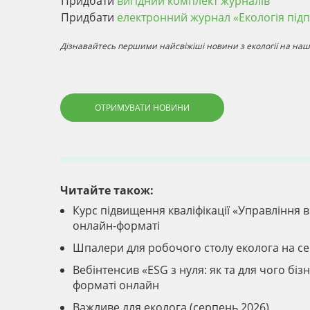
Придбати
вигідний комплект журналів
Придбати
електронний журнал «Екологія під
Дізнавайтесь першими найсвіжіші новини з екології на наші
ОТРИМУВАТИ НОВИНИ
Читайте також:
Курс підвищення кваліфікації «Управління ві
онлайн-форматі
Шпалери для робочого столу еколога на с
Вебінтенсив «ESG з нуля: як та для чого б
форматі онлайн
Важливе для еколога (серпень 2026)