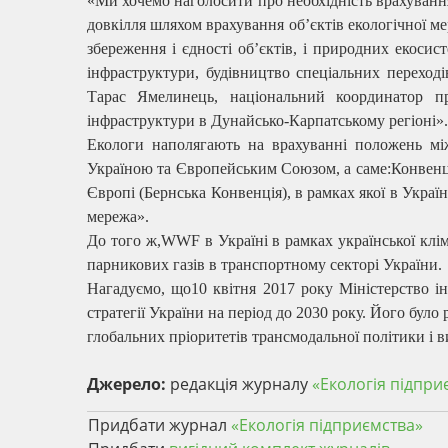
«Ми хочемо наголосити про необхідність врахуванн
довкілля шляхом врахування об’єктів екологічної м
збереження і єдності об’єктів, і природних екосис
інфраструктури, будівництво спеціальних переході
Тарас Ямелинець, національний координатор про
інфраструктури в Дунайсько-Карпатському регіоні».
Екологи наполягають на врахуванні положень мі
Україною та Європейським Союзом, а саме:Конвенці
Європі (Бернська Конвенція), в рамках якої в Украї
мережа».
До того ж,WWF в Україні в рамках української клі
парникових газів в транспортному секторі України.
Нагадуємо, що10 квітня 2017 року Міністерство 
стратегії України на період до 2030 року. Його було
глобальних пріоритетів трансмодальної політики і в
Джерело:
редакція журналу
«Екологія підпри
Придбати журнал
«Екологія підприємства»