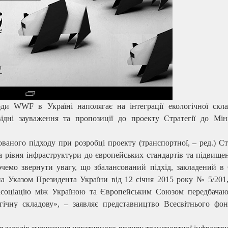
ди WWF в Україні наполягає на інтеграції екологічної скла
ідні зауваження та пропозиції до проекту Стратегії до Міні
ного підходу при розробці проекту (транспортної, – ред.) Стр
 рівня інфраструктури до європейських стандартів та підвище
чемо звернути увагу, що збалансований підхід, закладений в 
на Указом Президента України від 12 січня 2015 року № 5/201
асоціацію між Україною та Європейським Союзом передбачаю
огічну складову», – заявляє представництво Всесвітнього фон