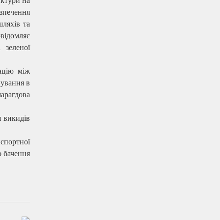
уктури на
езпечення
шляхів та
овідомляє
 зеленої
ацію між
нування в
марагдова
я викидів
спортної
о бачення