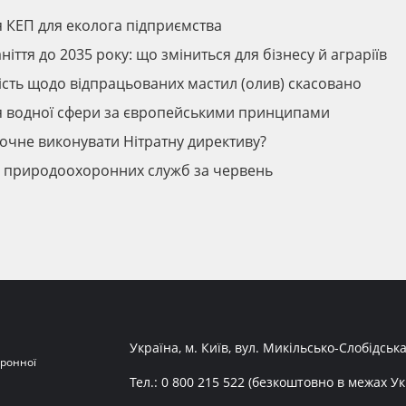
я КЕП для еколога підприємства
ття до 2035 року: що зміниться для бізнесу й аграріїв
ність щодо відпрацьованих мастил (олив) скасовано
ня водної сфери за європейськими принципами
почне виконувати Нітратну директиву?
ів природоохоронних служб за червень
Україна, м. Київ, вул. Микільсько-Слобідська
ронної
Тел.:
0 800 215 522
(безкоштовно в межах Ук