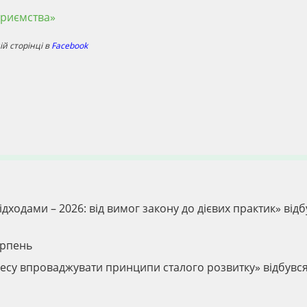
приємства»
й сторінці в
Facebook
дходами – 2026: від вимог закону до дієвих практик» відб
ерпень
ізнесу впроваджувати принципи сталого розвитку» відбувс