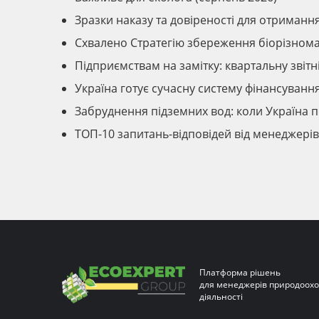
Зразки наказу та довіреності для отриманн
Схвалено Стратегію збереження біорізномані
Підприємствам на замітку: квартальну звіт
Україна готує сучасну систему фінансуван
Забруднення підземних вод: коли Україна 
ТОП-10 запитань-відповідей від менеджер
Платформа рішень
для менеджерів природоохо
діяльності