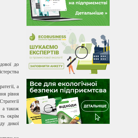
дової до
стерства
атегії, а
ння рівня
Стратегії
, а також
ть окрім
ду дикої