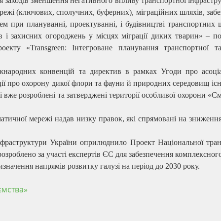
я заходів зменшення негативного впливу транспортної інфрастр
ережі (ключових, сполучних, буферних), міграційних шляхів, заб
тем при плануванні, проектуванні, і будівництві транспортних 
в і захисних огороджень у місцях міграції диких тварин» – п
екту «Transgreen: Інтегроване планування транспортної та
жнародних конвенцій та директив в рамках Угоди про асоці
ї про охорону дикої флори та фауни й природних середовищ іс
ні вже розроблені та затверджені території особливої охорони «С
матичної мережі надав низку правок, які спрямовані на зниженн
інфраструктури України оприлюднило Проект Національної тран
 розроблено за участі експертів ЄС для забезпечення комплексног
изначення напрямів розвитку галузі на період до 2030 року.
ємства»