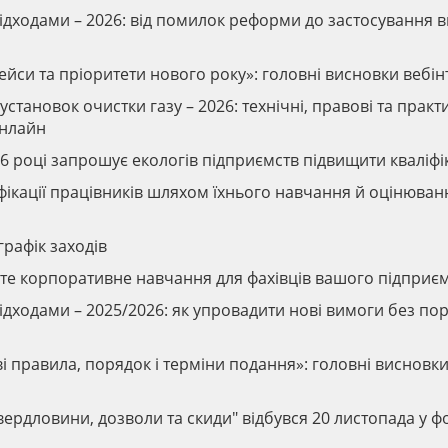
відходами – 2026: від помилок реформи до застосування 
кейси та пріоритети нового року»: головні висновки вебі
установок очистки газу – 2026: технічні, правові та практ
онлайн
6 році запрошує екологів підприємств підвищити кваліфі
іфікації працівників шляхом їхнього навчання й оцінюван
графік заходів
вте корпоративне навчання для фахівців вашого підприє
відходами – 2025/2026: як упровадити нові вимоги без п
ові правила, порядок і терміни подання»: головні висновк
вердловини, дозволи та скиди" відбувся 20 листопада у ф