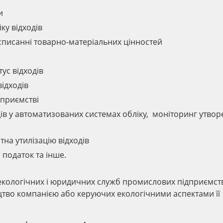
и
ку відходів
списанні товарно-матеріальних цінностей
ус відходів
відходів
дприємстві
ів у автоматизованих системах обліку, моніторинг утво
атна утилізацію відходів
 податок та інше.
 екологічних і юридичних служб промислових підприємств
цтво компанією або керуючих екологічними аспектами її