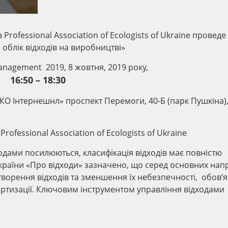
rofessional Association of Ecologists of Ukraine проведе
облік відходів на виробництві»
nagement 2019, 8 жовтня, 2019 року,
16:50 – 18:30
О Інтернешнл» проспект Перемоги, 40-Б (парк Пушкіна),
ofessional Association of Ecologists of Ukraine
одами посилюються, класифікація відходів має повністю
 України «Про відходи» зазначено, що серед основних нап
утворення відходів та зменшення їх небезпечності, обов’
спортизації. Ключовим інструментом управління відходами