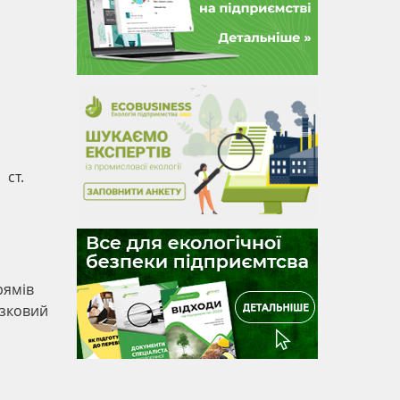
 ст.
рямів
язковий