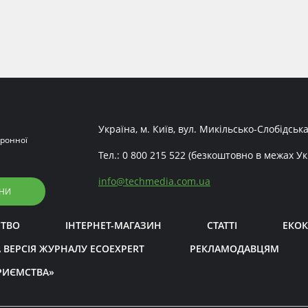
Україна, м. Київ, вул. Микільсько-Слобідська
ронної
Тел.:
0 800 215 522
(безкоштовно в межах Ук
info
@
techmedia.com.ua
НИ
СТВО
ІНТЕРНЕТ-МАГАЗИН
СТАТТІ
ЕКОК
 ВЕРСІЯ ЖУРНАЛУ ECOEXPERT
РЕКЛАМОДАВЦЯМ
РИЄМСТВА»