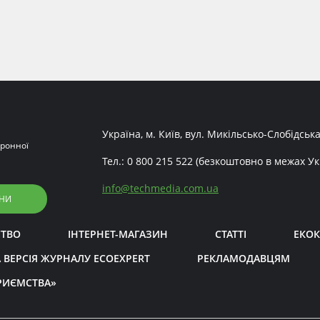
Україна, м. Київ, вул. Микільсько-Слобідська
ронної
Тел.:
0 800 215 522
(безкоштовно в межах Ук
info
@
techmedia.com.ua
НИ
СТВО
ІНТЕРНЕТ-МАГАЗИН
СТАТТІ
ЕКОК
 ВЕРСІЯ ЖУРНАЛУ ECOEXPERT
РЕКЛАМОДАВЦЯМ
РИЄМСТВА»