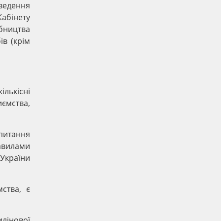
ведення
Кабінету
обництва
ів (крім
ількісні
ємства,
питання
авилами
 України
ства, є
илінової