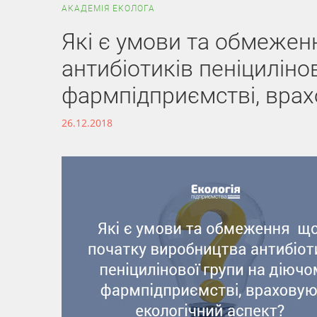
АКАДЕМІЯ ЕКОЛОГА
Які є умови та обмежен
антибіотиків пеніциліно
фармпідприємстві, врах
26.12.2018