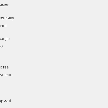
вимог
нтенсиву
ичні
кацію
ня
мства
орушень
и
орматі