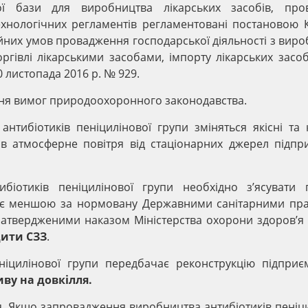
ої бази для виробництва лікарських засобів, про
ехнологічних регламентів регламентовані постановою 
ійних умов провадження господарської діяльності з вир
торгівлі лікарськими засобами, імпорту лікарських засоб
0 листопада 2016 р. № 929.
ня вимог природоохоронного законодавства.
тибіотиків пеніцилінової групи зміняться якісні та к
 атмосферне повітря від стаціонарних джерел підпри
іотиків пеніцилінової групи необхідно з’ясувати 
 є меншою за нормовану Державними санітарними пр
 затвердженими наказом Міністерства охорони здоров’я
дити СЗЗ
.
ніцилінової групи передбачає реконструкцію підприєм
ву на довкілля.
я. Якщо запровадження виробництва антибіотиків пеніц