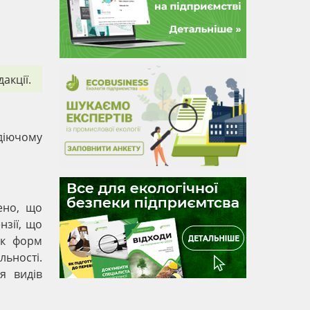
акції.
діючому
ено, що
нзії, що
ік форм
льності.
я видів