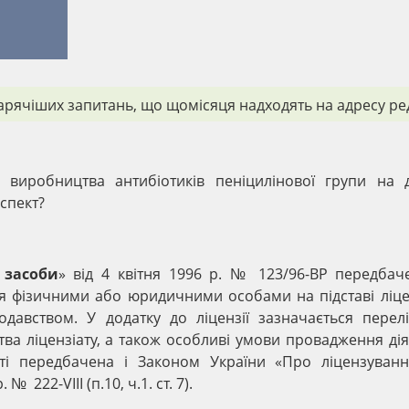
рячіших запитань, що щомісяця надходять на адресу ред
виробництва антибіотиків пеніцилінової групи на 
спект?
 засоби
» від 4 квітня 1996 р. № 123/96-ВР передбач
ся фізичними або юридичними особами на підставі ліце
одавством. У додатку до ліцензії зазначається перел
ва ліцензіату, а також особливі умови провадження дія
сті передбачена і Законом України «Про ліцензуванн
 222-VIII (п.10, ч.1. ст. 7).