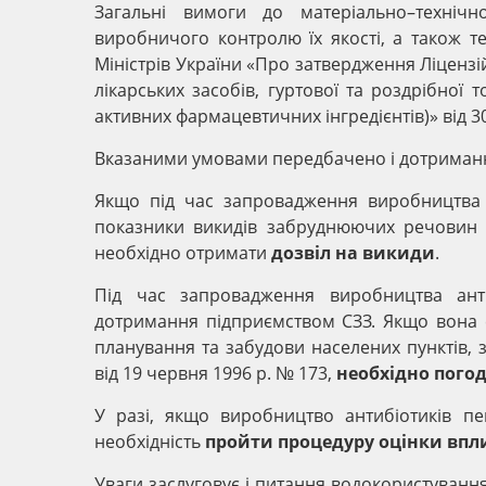
Загальні вимоги до матеріально–технічн
виробничого контролю їх якості, а також т
Міністрів України «Про затвердження Ліценз
лікарських засобів, гуртової та роздрібної 
активних фармацевтичних інгредієнтів)» від 3
Вказаними умовами передбачено і дотриман
Якщо під час запровадження виробництва ан
показники викидів забруднюючих речовин в
необхідно отримати
дозвіл на викиди
.
Під час запровадження виробництва антиб
дотримання підприємством СЗЗ. Якщо вона
планування та забудови населених пунктів,
від 19 червня 1996 р. № 173,
необхідно пого
У разі, якщо виробництво антибіотиків пе
необхідність
пройти процедуру оцінки впли
Уваги заслуговує і питання водокористуванн