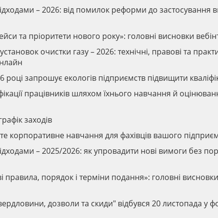
відходами – 2026: від помилок реформи до застосування 
кейси та пріоритети нового року»: головні висновки вебі
установок очистки газу – 2026: технічні, правові та практ
онлайн
6 році запрошує екологів підприємств підвищити кваліфі
іфікації працівників шляхом їхнього навчання й оцінюван
графік заходів
вте корпоративне навчання для фахівців вашого підприє
відходами – 2025/2026: як упровадити нові вимоги без п
ові правила, порядок і терміни подання»: головні висновк
вердловини, дозволи та скиди" відбувся 20 листопада у ф