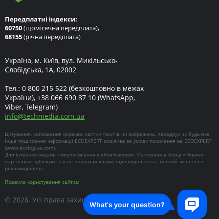
Передплатні індекси:
60750
(щомісячна передплата),
68155
(річна передплата)
Україна, м. Київ, вул. Микільсько-
Слобідська, 1А, 02002
Тел.:
0 800 215 522
(безкоштовно в межах
України),
+38 066 690 87 10
(WhatsApp,
Viber, Telegram)
info
@
techmedia.com.ua
Цитування, копіювання окремих частин текстів чи зображень, передрук чи будь-яке
інше поширення інформації ECOEXPERT можливе за умови посилання на ECOEXPERT
(
www.ecolog-ua.com
).
Для інтернет-видань гіперпосилання є обов'язковим. Матеріали в блоці «Новини
партнерів» публікуються на правах реклами, відповідальність за їхній зміст несе
рекламодавець.
Правила користування сайтом
© 2026. Усі права захищені