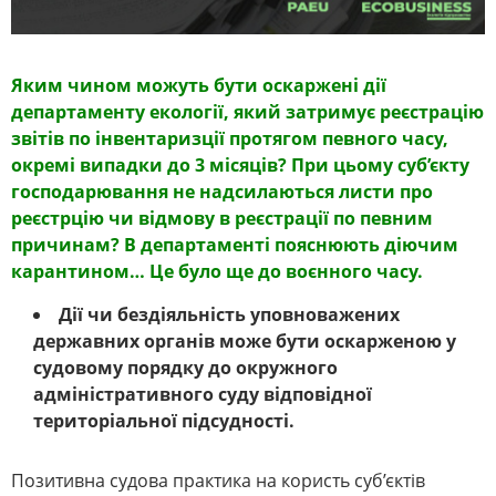
Яким чином можуть бути оскаржені дії
департаменту екології, який затримує реєстрацію
звітів по інвентаризції протягом певного часу,
окремі випадки до 3 місяців
?
При цьому суб’єкту
господарювання не надсилаються листи про
реєстрцію чи відмову в реєстрації по певним
причинам
?
В департаменті пояснюють діючим
карантином… Це було ще до воєнного часу.
Дії чи бездіяльність уповноважених
державних органів може бути оскарженою у
судовому порядку до окружного
адміністративного суду відповідної
територіальної підсудності.
Позитивна судова практика на користь суб’єктів