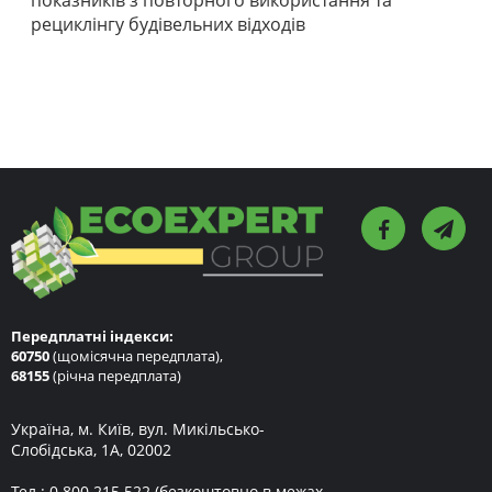
показників з повторного використання та
рециклінгу будівельних відходів
Передплатні індекси:
60750
(щомісячна передплата),
68155
(річна передплата)
Україна, м. Київ, вул. Микільсько-
Слобідська, 1А, 02002
Тел.:
0 800 215 522
(безкоштовно в межах