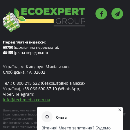
Передплатні індекси:
60750
(щомісячна передплата),
68155
(річна передплата)
Україна, м. Київ, вул. Микільсько-
Слобідська, 1А, 02002
Тел.:
0 800 215 522
(безкоштовно в межах
України),
+38 066 690 87 10
(WhatsApp,
Viber, Telegram)
info
@
techmedia.com.ua
Цитування, копіювання окремих частин текстів чи зображень, передрук чи будь-яке
інше поширення інформації ECOEXPERT можливе за умови посилання на ECOEXPERT
(
www.ecolog-ua.com
).
Для інтернет-видань гіперпосилання є обов'язковим. Матеріали в блоці «Новини
партнерів» публікуються на правах реклами, відповідальність за їхній зміст несе