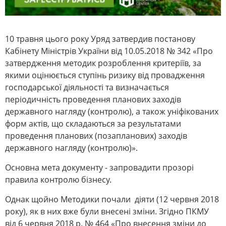
10 травня цього року Уряд затвердив постанову
Кабінету Міністрів України від 10.05.2018 № 342 «Про
затвердження методик розроблення критеріїв, за
якими оцінюється ступінь ризику від провадження
господарської діяльності та визначається
періодичність проведення планових заходів
державного нагляду (контролю), а також уніфікованих
форм актів, що складаються за результатами
проведення планових (позапланових) заходів
державного нагляду (контролю)».
Основна мета документу - запровадити прозорі
правила контролю бізнесу.
Однак щойно Методики почали діяти (12 червня 2018
року), як в них вже були внесені зміни. Згідно ПКМУ
від 6 червня 2018 р. № 464 «Про внесення зміни до