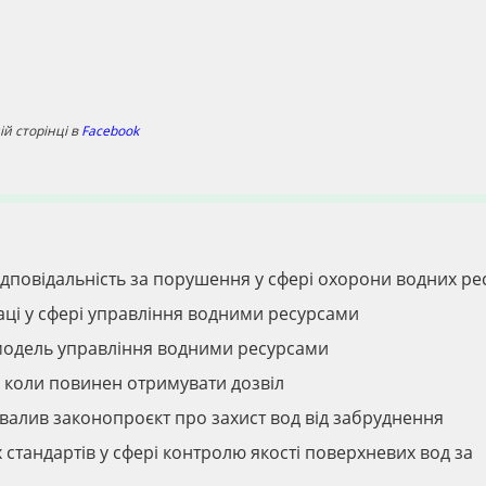
й сторінці в
Facebook
дповідальність за порушення у сфері охорони водних ре
аці у сфері управління водними ресурсами
 модель управління водними ресурсами
а коли повинен отримувати дозвіл
валив законопроєкт про захист вод від забруднення
тандартів у сфері контролю якості поверхневих вод за