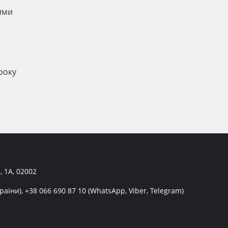
ими
року
, 1А, 02002
раїни),
+38 066 690 87 10
(WhatsApp, Viber, Telegram)