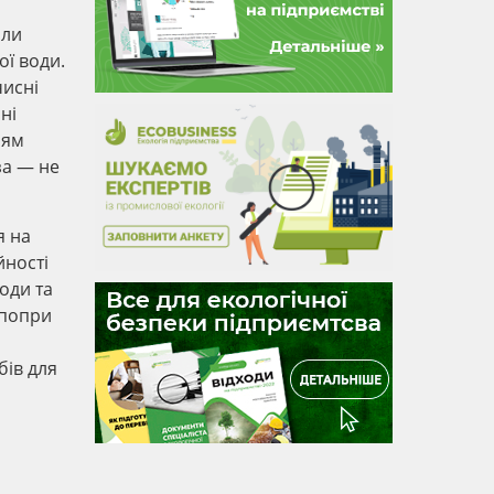
али
ї води.
чисні
ні
ням
за — не
я на
йності
оди та
 попри
бів для