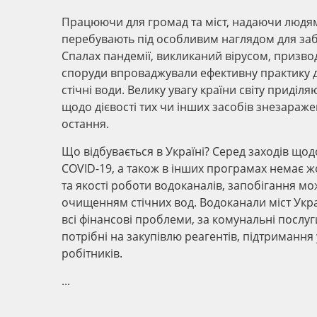
Працюючи для громад та міст, надаючи людям
перебувають під особливим наглядом для за
Спалах пандемії, викликаний вірусом, призво
споруди впроваджували ефективну практику д
стічні води. Велику увагу країни світу прид
щодо дієвості тих чи інших засобів знезараж
остання.
Що відбувається в Україні? Серед заходів щ
COVID-19, а також в інших програмах немає ж
та якості роботи водоканалів, запобігання 
очищенням стічних вод. Водоканали міст Укр
всі фінансові проблеми, за комунальні послу
потрібні на закупівлю реагентів, підтримання
робітників.
...