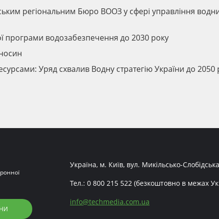
ським регіональним Бюро ВООЗ у сфері управління водн
ї програми водозабезпечення до 2030 року
дносин
сурсами: Уряд схвалив Водну стратегію України до 2050 
Україна, м. Київ, вул. Микільсько-Слобідська
ронної
Тел.:
0 800 215 522
(безкоштовно в межах Ук
info
@
techmedia.com.ua
НИ