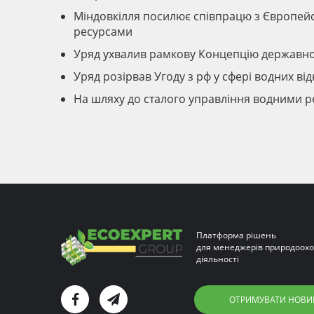
Міндовкілля посилює співпрацю з Європей
ресурсами
Уряд ухвалив рамкову Концепцію державно
Уряд розірвав Угоду з рф у сфері водних ві
На шляху до сталого управління водними ре
Платформа рішень
для менеджерів природоохо
діяльності
ОТРИМУВАТИ НОВИ