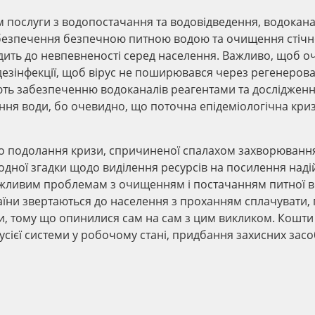
 послуги з водопостачання та водовідведення, водокан
безпечення безпечною питною водою та очищення стічно
дить до невпевненості серед населення. Важливо, щоб о
езінфекції, щоб вірус не поширювався через регенерова
іляють забезпеченню водоканалів реагентами та досліджен
ення води, бо очевидно, що поточна епідеміологічна кри
одо подолання кризи, спричиненої спалахом захворюванн
одної згадки щодо виділення ресурсів на посилення наді
можливим проблемам з очищенням і постачанням питної в
аїни звертаються до населення з проханням сплачувати,
ги, тому що опинилися сам на сам з цим викликом. Кошти
 усієї системи у робочому стані, придбання захисних засо