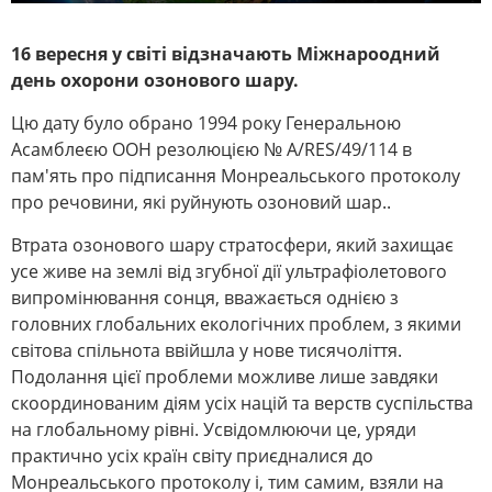
16 вересня у світі відзначають Міжнароодний
день охорони озонового шару.
Цю дату було обрано 1994 року Генеральною
Асамблеєю ООН резолюцією № A/RES/49/114 в
пам'ять про підписання Монреальського протоколу
про речовини, які руйнують озоновий шар..
Втрата озонового шару стратосфери, який захищає
усе живе на землі від згубної дії ультрафіолетового
випромінювання сонця, вважається однією з
головних глобальних екологічних проблем, з якими
світова спільнота ввійшла у нове тисячоліття.
Подолання цієї проблеми можливе лише завдяки
скоординованим діям усіх націй та верств суспільства
на глобальному рівні. Усвідомлюючи це, уряди
практично усіх країн світу приєдналися до
Монреальського протоколу і, тим самим, взяли на