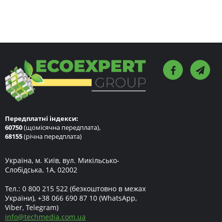
Передплатні індекси:
60750
(щомісячна передплата),
68155
(річна передплата)
Україна, м. Київ, вул. Микільсько-
Слобідська, 1А, 02002
Тел.:
0 800 215 522
(безкоштовно в межах
України),
+38 066 690 87 10
(WhatsApp,
Viber, Telegram)
info
@
techmedia.com.ua