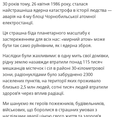
30 років тому, 26 квітня 1986 року, сталася
найстрашніша ядерна катастрофа в історії людства —
аварія на 4-му блоці Чорнобильської атомної
електростанції.
Ця страшна біда планетарного масштабу є
застереженням для всіх нас: «мирний атом» може
бути так само руйнівним, як і ядерна зброя.
Наслідки були жахливими: в одну мить свої домівки,
рідну землю назавжди втратили понад 115 тисяч
мешканців містечок і сіл в районі 30-кілометрової
зони, радіонуклідами було забруднено 2300
населених пунктів, на території яких проживало
близько 2,5 млн людей, сотні тисяч людей втратили
здоров’я через вплив радіації.
Ми шануємо як героїв пожежників, будівельників,
військових, що боролися в страшних умовах з
наслідками аварії ціною свого життя та здоров’я.