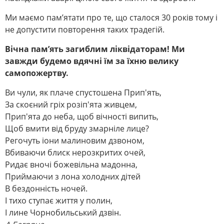
Ми маємо пам’ятати про те, що сталося 30 років тому і
не допустити повторення таких традегій.
Вічна пам’ять загиблим ліквідаторам! Ми
завжди будемо вдячні їм за їхню велику
самопожертву.
Ви чули, як плаче спустошена Прип'ять,
За скоєний гріх розіп'ята живцем,
Прип'ята до неба, щоб вічності випить,
Щоб вмити від бруду змарніле лице?
Регочуть іони малиновим дзвоном,
Вбиваючи блиск нерозкритих очей,
Ридає вночі божевільна мадонна,
Приймаючи з лона холодних дітей
В бездонність ночей.
І тихо ступає життя у полин,
І лине Чорнобильський дзвін.