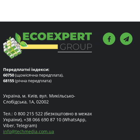
Передплатні індекси:
60750
(щомісячна передплата),
68155
(річна передплата)
Україна, м. Київ, вул. Микільсько-
Слобідська, 1А, 02002
Тел.:
0 800 215 522
(безкоштовно в межах
України),
+38 066 690 87 10
(WhatsApp,
Viber, Telegram)
info
@
techmedia.com.ua