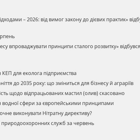
дходами – 2026: від вимог закону до дієвих практик» відб
ерпень
ізнесу впроваджувати принципи сталого розвитку» відбувс
я КЕП для еколога підприємства
ття до 2035 року: що зміниться для бізнесу й аграріїв
ність щодо відпрацьованих мастил (олив) скасовано
ня водної сфери за європейськими принципами
почне виконувати Нітратну директиву?
ів природоохоронних служб за червень