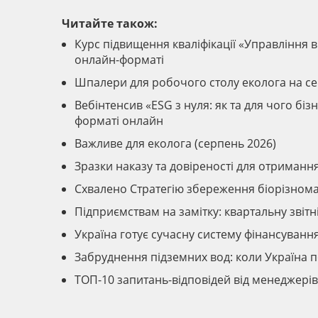
Читайте також:
Курс підвищення кваліфікації «Управління ві
онлайн-форматі
Шпалери для робочого столу еколога на с
Вебінтенсив «ESG з нуля: як та для чого б
форматі онлайн
Важливе для еколога (серпень 2026)
Зразки наказу та довіреності для отриманн
Схвалено Стратегію збереження біорізномані
Підприємствам на замітку: квартальну звіт
Україна готує сучасну систему фінансуван
Забруднення підземних вод: коли Україна 
ТОП-10 запитань-відповідей від менеджер