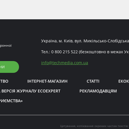
Україна, м. Київ, вул. Микільсько-Слобідська
ронної
Тел.:
0 800 215 522
(безкоштовно в межах Ук
info
@
techmedia.com.ua
НИ
СТВО
ІНТЕРНЕТ-МАГАЗИН
СТАТТІ
ЕКОК
 ВЕРСІЯ ЖУРНАЛУ ECOEXPERT
РЕКЛАМОДАВЦЯМ
РИЄМСТВА»
Цитування, копіювання окремих частин текстів