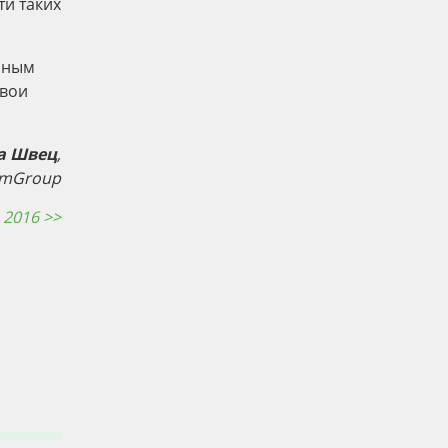
и таких
нным
свои
а Швец
,
umGroup
 2016 >>