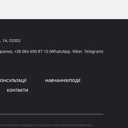
, 1А, 02002
раїни),
+38 066 690 87 10
(WhatsApp, Viber, Telegram)
ОНСУЛЬТАЦІЇ
НАВЧАННЯ/ПОДІЇ
КОНТАКТИ
 чи зображень, передрук чи будь-яке інше поширення інформації