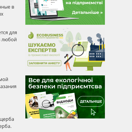
нные в
ых
тся для
в любой
емой
казания
ущерба
ерба.