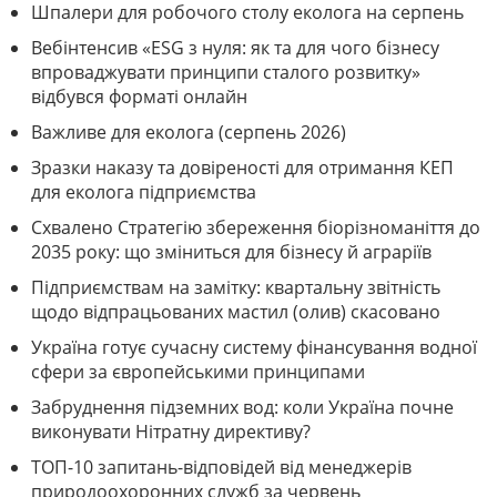
Шпалери для робочого столу еколога на серпень
Вебінтенсив «ESG з нуля: як та для чого бізнесу
впроваджувати принципи сталого розвитку»
відбувся форматі онлайн
Важливе для еколога (серпень 2026)
Зразки наказу та довіреності для отримання КЕП
для еколога підприємства
Схвалено Стратегію збереження біорізноманіття до
2035 року: що зміниться для бізнесу й аграріїв
Підприємствам на замітку: квартальну звітність
щодо відпрацьованих мастил (олив) скасовано
Україна готує сучасну систему фінансування водної
сфери за європейськими принципами
Забруднення підземних вод: коли Україна почне
виконувати Нітратну директиву?
ТОП-10 запитань-відповідей від менеджерів
природоохоронних служб за червень