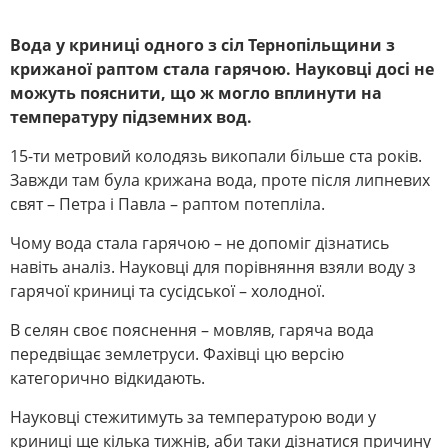
Вода у криниці одного з сіл Тернопільщини з
крижаної раптом стала гарячою. Науковці досі не
можуть пояснити, що ж могло вплинути на
температуру підземних вод.
15-ти метровий колодязь викопали більше ста років.
Завжди там була крижана вода, проте після липневих
свят – Петра і Павла – раптом потепліла.
Чому вода стала гарячою – не допоміг дізнатись
навіть аналіз. Науковці для порівняння взяли воду з
гарячої криниці та сусідської – холодної.
В селян своє пояснення – мовляв, гаряча вода
передвіщає землетруси. Фахівці цю версію
категорично відкидають.
Науковці стежитимуть за температурою води у
криниці ще кілька тижнів, аби таки дізнатися причину