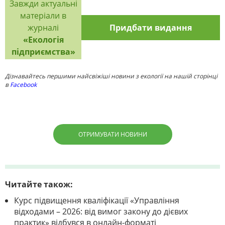
Завжди актуальні
матеріали в
журналі
Придбати видання
«Екологія
підприємства»
Дізнавайтесь першими найсвіжіші новини з екології на нашій сторінці
в
Facebook
ОТРИМУВАТИ НОВИНИ
Читайте також:
Курс підвищення кваліфікації «Управління
відходами – 2026: від вимог закону до дієвих
практик» відбувся в онлайн-форматі