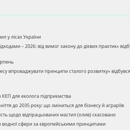
ил у лісах України
дходами – 2026: від вимог закону до дієвих практик» відб
ерпень
ізнесу впроваджувати принципи сталого розвитку» відбувс
я КЕП для еколога підприємства
ття до 2035 року: що зміниться для бізнесу й аграріїв
ність щодо відпрацьованих мастил (олив) скасовано
ня водної сфери за європейськими принципами