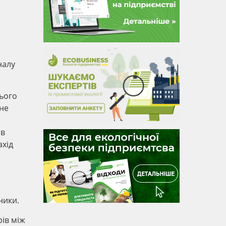
налу
нього
не
 в
ахід
ники.
ів між