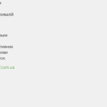
и
тривалій
льки
ктивних
мови
си.
f.com.ua