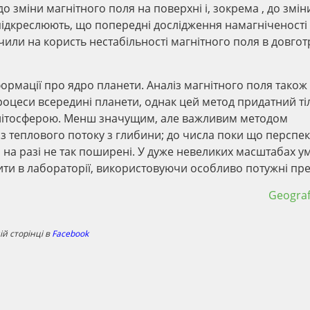
о зміни магнітного поля на поверхні і, зокрема , до змін
підкреслюють, що попередні дослідження намагніченості
дчили на користь нестабільності магнітного поля в довго
формації про ядро планети. Аналіз магнітного поля також
роцеси всередині планети, однак цей метод придатний ті
магнітосферою. Менш значущим, але важливим методом
із теплового потоку з глибини; до числа поки що перспе
 на разі не так поширені. У дуже невеликих масштабах у
ити в лабораторії, використовуючи особливо потужні пре
Geogra
й сторінці в
Facebook