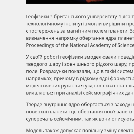
Геофізики з британського університету Лідса
технологічному інституті змогли вирішити п
спостережень за магнітним полем планети. Зо
визначення напрямку обертання ядра планети д
Proceedings of the National Academy of Science
У своїй роботі геофізики змоделювали поведі
твердого шару і зовнішнього рідкого шару, 
поле. Розрахунки показали, що в такій систе
напрямках, причому в рідкому ядрі формуєтьс
моделі вчених рухається уздовж екватора тіль
виявляється при аналізі сейсмографічних дан
Тверде внутрішнє ядро обертається з заходу н
поверхні планети і це обертання пов'язане із
суперечать сейсмічним, так як вони описують
Модель також допускає повільну зміну елект