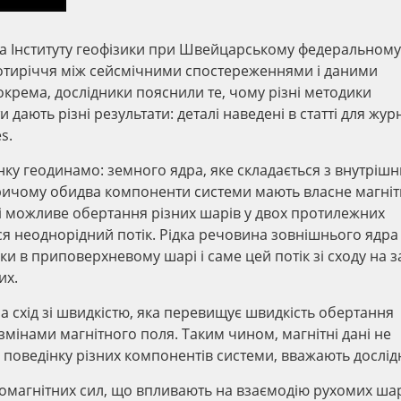
 та Інституту геофізики при Швейцарському федеральному
ротиріччя між сейсмічними спостереженнями і даними
крема, дослідники пояснили те, чому різні методики
ають різні результати: деталі наведені в статті для жур
s.
нку геодинамо: земного ядра, яке складається з внутріш
причому обидва компоненти системи мають власне магніт
мі можливе обертання різних шарів у двох протилежних
я неоднорідний потік. Рідка речовина зовнішнього ядра
ки в приповерхневому шарі і саме цей потік зі сходу на з
их.
а схід зі швидкістю, яка перевищує швидкість обертання
 змінами магнітного поля. Таким чином, магнітні дані не
 поведінку різних компонентів системи, вважають дослід
ромагнітних сил, що впливають на взаємодію рухомих шар