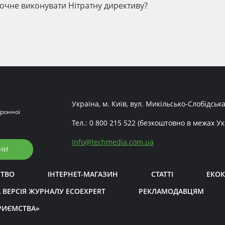
почне виконувати Нітратну директиву?
Україна, м. Київ, вул. Микільсько-Слобідська
ронної
Тел.:
0 800 215 522
(безкоштовно в межах Ук
info
@
techmedia.com.ua
НИ
СТВО
ІНТЕРНЕТ-МАГАЗИН
СТАТТІ
ЕКОК
 ВЕРСІЯ ЖУРНАЛУ ECOEXPERT
РЕКЛАМОДАВЦЯМ
РИЄМСТВА»