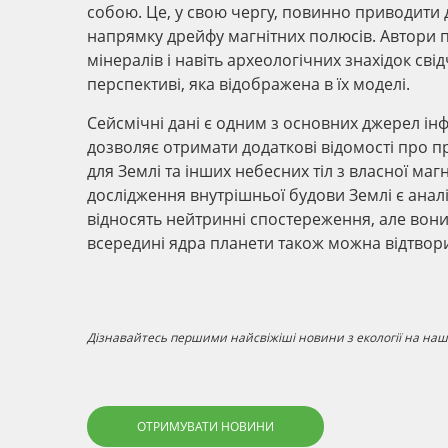
собою. Це, у свою чергу, повинно приводити д
напрямку дрейфу магнітних полюсів. Автори 
мінералів і навіть археологічних знахідок сві
перспективі, яка відображена в їх моделі.
Сейсмічні дані є одним з основних джерел ін
дозволяє отримати додаткові відомості про п
для Землі та інших небесних тіл з власної 
дослідження внутрішньої будови Землі є анал
відносять нейтринні спостереження, але вони
всередині ядра планети також можна відтвор
Дізнавайтесь першими найсвіжіші новини з екології на наші
ОТРИМУВАТИ НОВИНИ