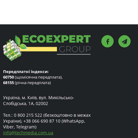
Передплатні індекси:
60750
(щомісячна передплата),
68155
(річна передплата)
Україна, м. Київ, вул. Микільсько-
Слобідська, 1А, 02002
Тел.:
0 800 215 522
(безкоштовно в межах
України),
+38 066 690 87 10
(WhatsApp,
Viber, Telegram)
info
@
techmedia.com.ua