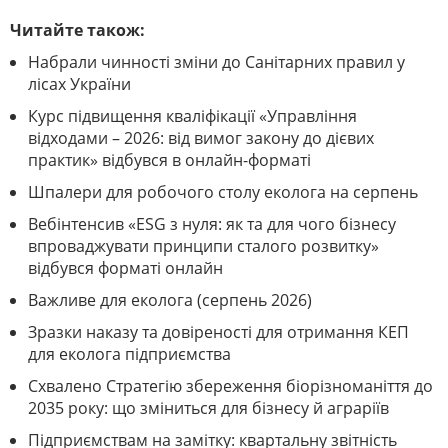
Читайте також:
Набрали чинності зміни до Санітарних правил у
лісах України
Курс підвищення кваліфікації «Управління
відходами – 2026: від вимог закону до дієвих
практик» відбувся в онлайн-форматі
Шпалери для робочого столу еколога на серпень
Вебінтенсив «ESG з нуля: як та для чого бізнесу
впроваджувати принципи сталого розвитку»
відбувся форматі онлайн
Важливе для еколога (серпень 2026)
Зразки наказу та довіреності для отримання КЕП
для еколога підприємства
Схвалено Стратегію збереження біорізноманіття до
2035 року: що зміниться для бізнесу й аграріїв
Підприємствам на замітку: квартальну звітність