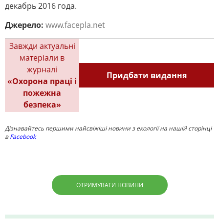
декабрь 2016 года.
Джерело:
www.facepla.net
Завжди актуальні
матеріали в
журналі
Придбати видання
«Охорона праці і
пожежна
безпека»
Дізнавайтесь першими найсвіжіші новини з екології на нашій сторінці
в
Facebook
ОТРИМУВАТИ НОВИНИ