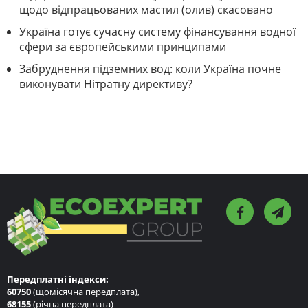
щодо відпрацьованих мастил (олив) скасовано
Україна готує сучасну систему фінансування водної
сфери за європейськими принципами
Забруднення підземних вод: коли Україна почне
виконувати Нітратну директиву?
Передплатні індекси:
60750
(щомісячна передплата),
68155
(річна передплата)