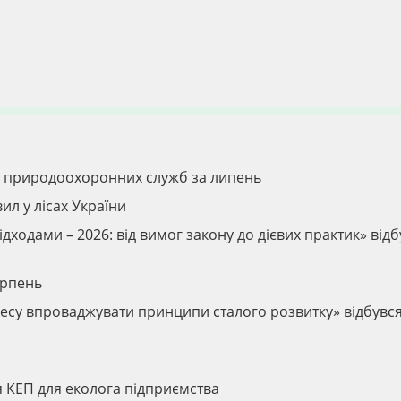
ів природоохоронних служб за липень
ил у лісах України
дходами – 2026: від вимог закону до дієвих практик» відб
ерпень
ізнесу впроваджувати принципи сталого розвитку» відбувс
я КЕП для еколога підприємства