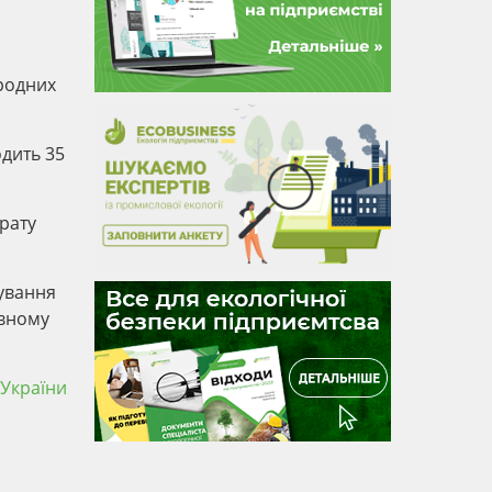
иродних
одить 35
рату
нування
овному
 України