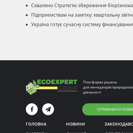
Схвалено Стратегію збереження біорізномані
Підприємствам на замітку: квартальну звіт
Україна готує сучасну систему фінансуван
Платформа рішень
для менеджерів природоохо
діяльності
ОТРИМУВАТИ НОВИ
ГОЛОВНА
НОВИНИ
ЗАКОНОДАВ