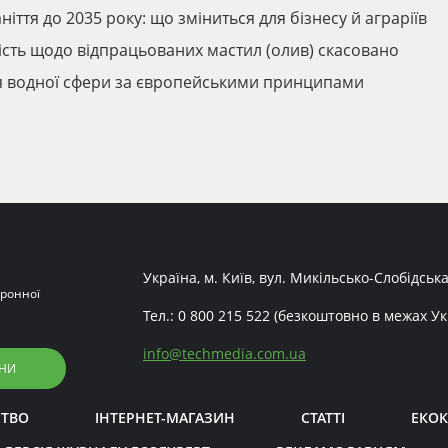
ття до 2035 року: що зміниться для бізнесу й аграріїв
ність щодо відпрацьованих мастил (олив) скасовано
ня водної сфери за європейськими принципами
Україна, м. Київ, вул. Микільсько-Слобідська
ронної
Тел.:
0 800 215 522
(безкоштовно в межах Ук
info
@
techmedia.com.ua
НИ
СТВО
ІНТЕРНЕТ-МАГАЗИН
СТАТТІ
ЕКОК