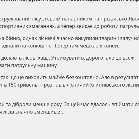
трулювання лісу зі своїм напарником на прізвисько Льол
у спортивних змаганнях, а тепер звикає до роботи патрул
 на бійню, однак лісничі вчасно викупили тварин і залучи
бладнали на конюшню. Тепер там мешкає 6 коней.
о долають лісові хащі. Утримувати їх дорого, але це всеж
вати патрульну машину.
 так що це виходить майже безкоштовно. Але в результат
ть 150 гривень, – розповів лісничий Хлипнівського лісн
ри та діброви менше року. За цей час вдалось впіймати д
и лісів значно зменшився.