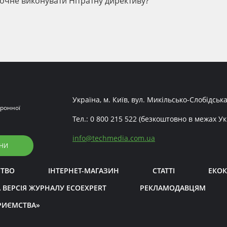
почне виконувати Нітратну директиву?
Україна, м. Київ, вул. Микільсько-Слобідська
ронної
Тел.:
0 800 215 522
(безкоштовно в межах Ук
info
@
techmedia.com.ua
НИ
СТВО
ІНТЕРНЕТ-МАГАЗИН
СТАТТІ
ЕКОК
 ВЕРСІЯ ЖУРНАЛУ ECOEXPERT
РЕКЛАМОДАВЦЯМ
РИЄМСТВА»