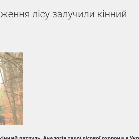
ження лісу залучили кінний
інний патруль. Аналогів такої лісової охорони в Укр