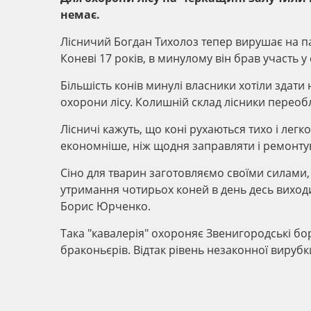
немає.
Лісничий Богдан Тихолоз тепер вирушає на па
Коневі 17 років, в минулому він брав участь 
Більшість конів минулі власники хотіли здати
охорони лісу. Колишній склад лісники перео
Лісничі кажуть, що коні рухаються тихо і легк
економніше, ніж щодня заправляти і ремонту
Сіно для тварин заготовляємо своїми силами,
утримання чотирьох коней в день десь виходи
Борис Юрченко.
Така "кавалерія" охороняє Звенигородські бо
браконьєрів. Відтак рівень незаконної вирубк