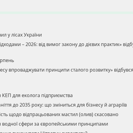
ил у лісах України
дходами – 2026: від вимог закону до дієвих практик» відб
ерпень
ізнесу впроваджувати принципи сталого розвитку» відбувс
я КЕП для еколога підприємства
ття до 2035 року: що зміниться для бізнесу й аграріїв
ність щодо відпрацьованих мастил (олив) скасовано
ня водної сфери за європейськими принципами