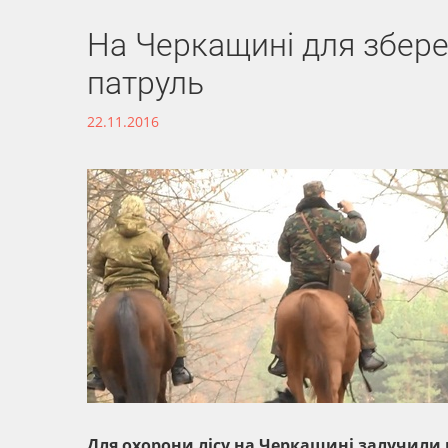
На Черкащині для збере
патруль
22.11.2016
Для охорони лісу на Черкащині залучили к