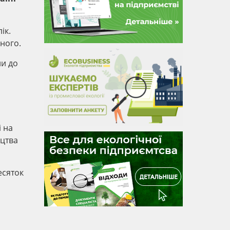
ік.
ьного.
ли до
і на
ицтва
есяток