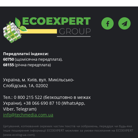
Передплатні індекси:
60750
(щомісячна передплата),
68155
(річна передплата)
Україна, м. Київ, вул. Микільсько-
Слобідська, 1А, 02002
Тел.:
0 800 215 522
(безкоштовно в межах
України),
+38 066 690 87 10
(WhatsApp,
Viber, Telegram)
info
@
techmedia.com.ua
Цитування, копіювання окремих частин текстів чи зображень, передрук чи будь-яке
інше поширення інформації ECOEXPERT можливе за умови посилання на ECOEXPERT
(
www.ecolog-ua.com
).