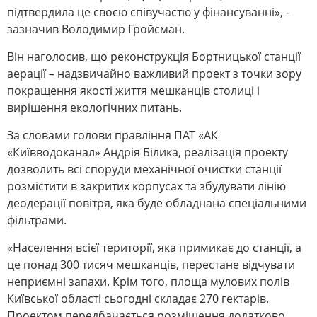
підтвердила це своєю співучастю у фінансуванні», -
зазначив Володимир Гройсман.
Він наголосив, що реконструкція Бортницької станції
аерації – надзвичайно важливий проект з точки зору
покращення якості життя мешканців столиці і
вирішення екологічних питань.
За словами голови правління ПАТ «АК
«Київводоканал» Андрія Білика, реалізація проекту
дозволить всі споруди механічної очистки станції
розмістити в закритих корпусах та збудувати лінію
деодерації повітря, яка буде обладнана спеціальними
фільтрами.
«Населення всієї території, яка примикає до станції, а
це понад 300 тисяч мешканців, перестане відчувати
неприємні запахи. Крім того, площа мулових полів
Київської області сьогодні складає 270 гектарів.
Проектом передбачається розміщення додатково