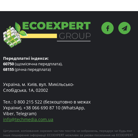
Передплатні індекси:
60750
(щомісячна передплата),
68155
(річна передплата)
Україна, м. Київ, вул. Микільсько-
Слобідська, 1А, 02002
Тел.:
0 800 215 522
(безкоштовно в межах
України),
+38 066 690 87 10
(WhatsApp,
Viber, Telegram)
info
@
techmedia.com.ua
Цитування, копіювання окремих частин текстів чи зображень, передрук чи будь-яке
інше поширення інформації ECOEXPERT можливе за умови посилання на ECOEXPERT