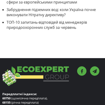
сфери за європейськими принципами
Забруднення підземних вод: коли Україна почне
виконувати Нітратну директиву?
ТОП-10 запитань-відповідей від менеджерів
природоохоронних служб за червень
Передплатні індекси:
60750
(щомісячна передплата),
68155
(річна передплата)