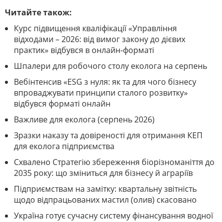
Читайте також:
Курс підвищення кваліфікації «Управління
відходами – 2026: від вимог закону до дієвих
практик» відбувся в онлайн-форматі
Шпалери для робочого столу еколога на серпень
Вебінтенсив «ESG з нуля: як та для чого бізнесу
впроваджувати принципи сталого розвитку»
відбувся форматі онлайн
Важливе для еколога (серпень 2026)
Зразки наказу та довіреності для отримання КЕП
для еколога підприємства
Схвалено Стратегію збереження біорізноманіття до
2035 року: що зміниться для бізнесу й аграріїв
Підприємствам на замітку: квартальну звітність
щодо відпрацьованих мастил (олив) скасовано
Україна готує сучасну систему фінансування водної