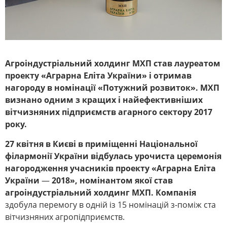
Агроіндустріальний холдинг МХП став лауреатом
проекту
«Аграрна Еліта України» і отримав
нагороду в номінації «Потужний розвиток». МХП
визнано
одним з кращих і найефективніших
вітчизняних підприємств агарного сектору 2017
року.
27 квітня в Києві в приміщенні Національної
філармонії України відбулась урочиста церемонія
нагородження учасників проекту «Аграрна Еліта
України
—
2018», номінантом якої став
агроіндустріальний холдинг МХП. Компанія
здобула перемогу в одній із 15 номінацій з-поміж ста
вітчизняних агропідприємств.