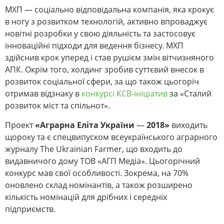
МХП — соціально відповідальна компанія, яка крокує
в ногу з розвитком технологій, активно впроваджує
новітні розробки у свою діяльність та застосовує
інноваційні підходи для ведення бізнесу. МХП
здійснив крок уперед і став рушієм змін вітчизняного
АПК. Окрім того, холдинг зробив суттєвий внесок в
розвиток соціальної сфери, за що також цьогоріч
отримав відзнаку в
конкурсі КСВ-ініціатив
за «Сталий
розвиток міст та спільнот».
Проект
«Аграрна Еліта України
—
2018»
виходить
щороку та є спецвипуском всеукраїнського аграрного
журналу The Ukrainian Farmer, що входить до
видавничого дому ТОВ «АГП Медіа». Цьогорічний
конкурс мав свої особливості. Зокрема, на 70%
оновлено склад номінантів, а також розширено
кількість номінацій для дрібних і середніх
підприємств.