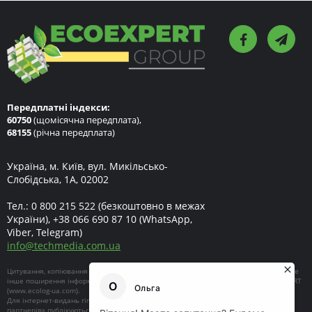
Передплатні індекси:
60750
(щомісячна передплата),
68155
(річна передплата)
Україна, м. Київ, вул. Микільсько-
Слобідська, 1А, 02002
Тел.:
0 800 215 522
(безкоштовно в межах
України),
+38 066 690 87 10
(WhatsApp,
Viber, Telegram)
info
@
techmedia.com.ua
Цитування, копіювання окремих частин текстів чи зображень, передрук чи будь-яке
інше поширення інформації ECOEXPERT можливе за умови посилання на ECOEXPERT
(
www.ecolog-ua.com
).
Для інтернет-видань гіперпосилання є обов'язковим. Матеріали в блоці «Новини
партнерів» публікуються на правах реклами, відповідальність за їхній зміст несе