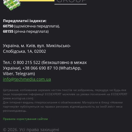
Передплатні індекси:
60750
(щомісячна передплата),
68155
(річна передплата)
Україна, м. Київ, вул. Микільсько-
Слобідська, 1А, 02002
Тел.:
0 800 215 522
(безкоштовно в межах
України),
+38 066 690 87 10
(WhatsApp,
Viber, Telegram)
info
@
techmedia.com.ua
Цитування, копіювання окремих частин текстів чи зображень, передрук чи будь-яке
інше поширення інформації ECOEXPERT можливе за умови посилання на ECOEXPERT
(
www.ecolog-ua.com
).
Для інтернет-видань гіперпосилання є обов'язковим. Матеріали в блоці «Новини
партнерів» публікуються на правах реклами, відповідальність за їхній зміст несе
рекламодавець.
Правила користування сайтом
© 2026. Усі права захищені