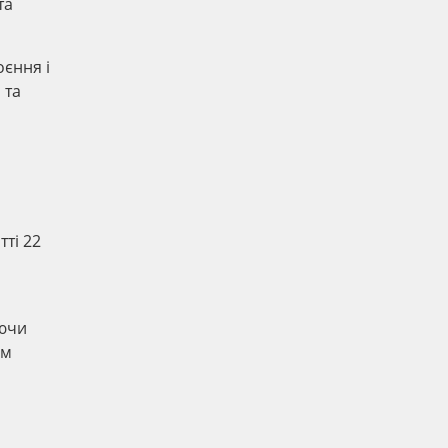
та
єння і
 та
тті 22
аючи
им