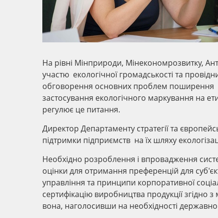
На рівні Мінприроди, Мінекономрозвитку, А
участю екологічної громадськості та провідн
обговорення основних проблем поширення ек
застосування екологічного маркування на ети
регулює це питання.
Директор Департаменту стратегії та європейс
підтримки підприємств на їх шляху екологізац
Необхідно розроблення і впровадження систем
оцінки для отримання преференцій для суб'є
управління та принципи корпоративної соціаль
сертифікацію виробництва продукції згідно 
вона, наголосивши на необхідності державно