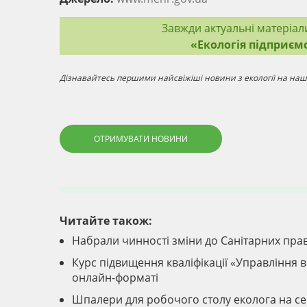
Завжди актуальні матеріал
«Екологія підприєм
Дізнавайтесь першими найсвіжіші новини з екології на наші
ОТРИМУВАТИ НОВИНИ
Читайте також:
Набрали чинності зміни до Санітарних прав
Курс підвищення кваліфікації «Управління ві
онлайн-форматі
Шпалери для робочого столу еколога на с