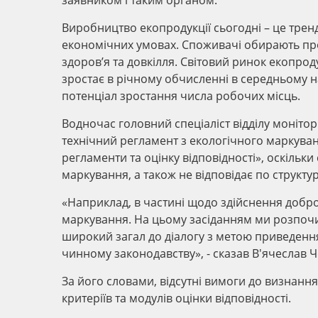
заявником і таким органом.
Виробництво екопродукції сьогодні – це трен
економічних умовах. Споживачі обирають про
здоров’я та довкілля. Світовий ринок екопрод
зростає в річному обчисленні в середньому н
потенціал зростання числа робочих місць.
Водночас головний спеціаліст відділу моніто
технічний регламент з екологічного маркуван
регламенти та оцінку відповідності», оскільк
маркування, а також не відповідає по структу
«Наприклад, в частині щодо здійснення добро
маркування. На цьому засіданням ми розпоч
широкий загал до діалогу з метою приведення
чинному законодавству», - сказав В'ячеслав 
За його словами, відсутні вимоги до визнанн
критеріїв та модулів оцінки відповідності.