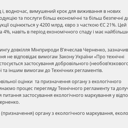
д і, водночас, вимушений крок для виживання в нових
дукцію та послуги більш економічні та більш безпечні д
укції оцінюється у 4200 млрд. євро з часткою ЄС 21%. Цей
а 4%, навіть в період економічного спаду і має найбільш
рингу довкілля Мінприроди В'ячеслав Черненко, зазначив
ня не відповідає вимогам Закону України «Про технічні
и стосується застосування добровільного (необов’язкового
рі та іншим вимогам до Технічних регламентів.
вільної оцінки та призначення органу з екологічного
инаємо процес перегляду Технічного регламенту та дол
 питання застосування екологічного маркування у відпо
Черненко.
я (призначення) органу з екологічного маркування, екол