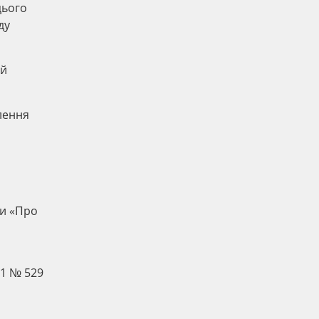
цього
ду
ий
лення
ни «Про
11 № 529