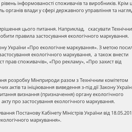
 рівень інформованості споживачів та виробників. Крім 
ль органів влади у сфері державного управління та нагля
вирішення цього питання. Наприклад, скасувати Технічн
робити правила застосування екологічного маркування.
ону України «Про екологічне маркування». З метою поси
астосування екологічного маркування, а також внести
ист прав споживачів», «Про рекламу», «Про захист від
ння розробку Мінприроди разом з Технічним комітетом
чих актів та ініціювання виведення з-під дії Закону Украї
» питання визнання (призначення) органу екологічного
 акту про застосування екологічного маркування.
вання Постанову Кабінету Міністрів України від 18.05.20
екологічного маркування».