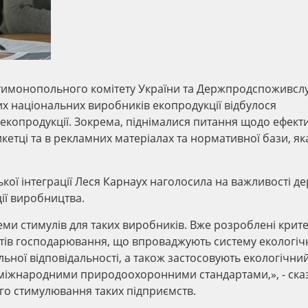
нтимонопольного комітету України та Держпродспоживсл
их національних виробників екопродукції відбулося
опродукції. Зокрема, піднімалися питання щодо ефекти
кетці та в рекламних матеріалах та нормативної бази, як
ької інтеграції Леся Карнаух наголосила на важливості д
ії виробництва.
и стимулів для таких виробників. Вже розроблені крите
ктів господарювання, що впроваджують систему екологіч
ної відповідальності, а також застосовують екологічний
з міжнародними природоохоронними стандартами,», - ска
го стимулювання таких підприємств.