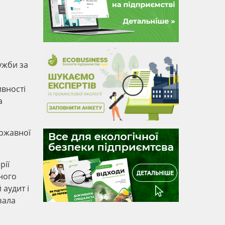
ужби за
вності
а
ержавної
рії
ного
 аудит і
зала