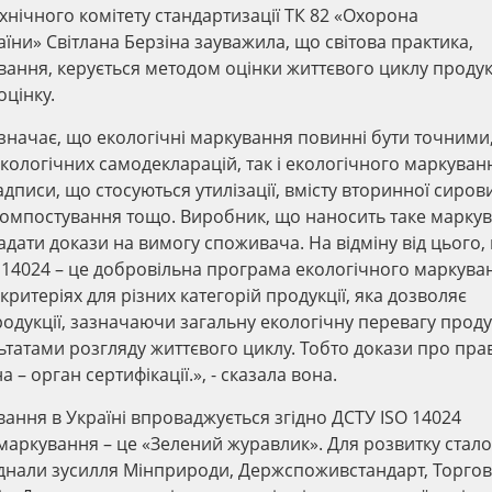
нічного комітету стандартизації ТК 82 «Охорона
и» Світлана Берзіна зауважила, що світова практика,
ння, керується методом оцінки життєвого циклу продукції
оцінку.
дзначає, що екологічні маркування повинні бути точними
кологічних самодекларацій, так і екологічного маркуван
адписи, що стосуються утилізації, вмісту вторинної сиров
о компостування тощо. Виробник, що наносить таке марку
надати докази на вимогу споживача. На відміну від цього
O 14024 – це добровільна програма екологічного маркува
 критеріях для різних категорій продукції, яка дозволяє
одукції, зазначаючи загальну екологічну перевагу продук
льтатами розгляду життєвого циклу. Тобто докази про пра
– орган сертифікації.», - сказала вона.
ання в Україні впроваджується згідно ДСТУ ISO 14024
маркування – це «Зелений журавлик». Для розвитку стал
днали зусилля Мінприроди, Держспоживстандарт, Торгов