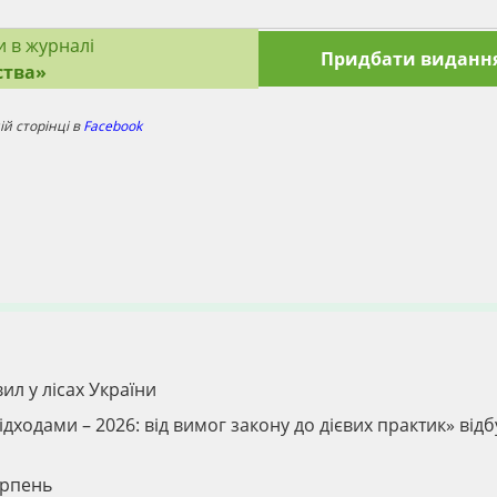
и в журналі
Придбати виданн
ства»
й сторінці в
Facebook
ил у лісах України
дходами – 2026: від вимог закону до дієвих практик» відб
ерпень