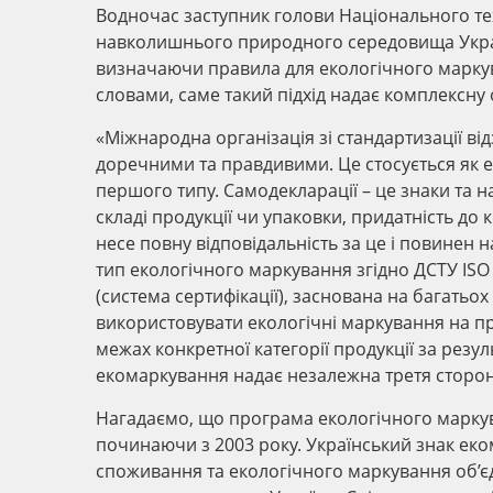
Водночас заступник голови Національного тех
навколишнього природного середовища Україн
визначаючи правила для екологічного маркува
словами, саме такий підхід надає комплексну 
«Міжнародна організація зі стандартизації ві
доречними та правдивими. Це стосується як е
першого типу. Самодекларації – це знаки та н
складі продукції чи упаковки, придатність д
несе повну відповідальність за це і повинен 
тип екологічного маркування згідно ДСТУ IS
(система сертифікації), заснована на багатьох
використовувати екологічні маркування на пр
межах конкретної категорії продукції за резу
екомаркування надає незалежна третя сторона 
Нагадаємо, що програма екологічного маркув
починаючи з 2003 року. Український знак еко
споживання та екологічного маркування об’є