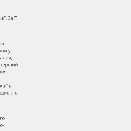
. За її
,
ня
ини у
вання,
, перший
ння
ції в
вдивість
ого
о-