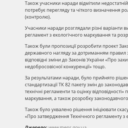
Також учасники наради відмітили недостатній
потребує перегляду та чіткого визначення ро
(контролю).
Учасники наради розглядали різні варіанти 
регламент з екологічного маркування та роз
Також були пропозиції розробити проект Зак
державного нагляду за дотриманням правил з
відповідні зміни до Законів України «Про зах
недобросовісної конкуренції» тощо.
За результатами наради, було прийнято ріше
стандартизації ТК 82 пакету змін до законодав
технічні регламенти та оцінку відповідності
маркування, а також розробку законодавчого
Також було ухвалено рішення ініціювати скасу
«Про затвердження Технічного регламенту з 
Джерело:
www.menr.gov.ua