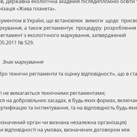
в, Державна екологічна академія післядипломної освіти 
нізація «Жива планета».
ументом в Україні, що встановлює вимоги щодо присво
аркування, а також регламентує процедуру розроблення
 регламент з екологічного маркування, затверджений
05.2011 № 529.
Знак маркування
ро технічні регламенти та оцінку відповідності», що в ста
сті не вимагається технічними регламентами;
ься на добровільних засадах, в будь-яких формах, включ
ртифікацію та інспектування, та на відповідність будь-як
 призначений орган чи визнана незалежна організація)
ки відповідності на умовах, визначених договором між