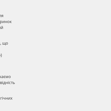
ля
 ринок
ий
, що
)
учаємо
відність
огічних