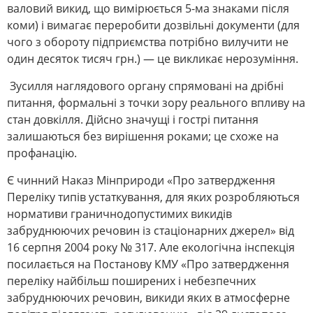
валовий викид, що вимірюється 5-ма знаками після
коми) і вимагає переробити дозвільні документи (для
чого з обороту підприємства потрібно вилучити не
один десяток тисяч грн.) — це викликає нерозуміння.
Зусилля наглядового органу спрямовані на дрібні
питання, формальні з точки зору реального впливу на
стан довкілля. Дійсно значущі і гострі питання
залишаються без вирішення роками; це схоже на
профанацію.
Є чинний Наказ Мінприроди «Про затвердження
Переліку типів устаткування, для яких розробляються
нормативи граничнодопустимих викидів
забруднюючих речовин із стаціонарних джерел» від
16 серпня 2004 року № 317. Але екологічна інспекція
посилається на Постанову КМУ «Про затвердження
переліку найбільш поширених і небезпечних
забруднюючих речовин, викиди яких в атмосферне