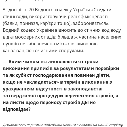
Згідно зі ст. 70 Водного кодексу України «Скидати
стічні води, використовуючи рельєф місцевості
(балки, пониззя, кар’єри тощо), забороняється».
Водний кодекс України відносить до стічних вод воду
від атмосферних опадів; більша ж частина населених
пунктів не забезпечена міською зливовою
каналізацією і очисними спорудами.
— Яким чином встановлюються строки
виконання приписів за результатами перевірки
та як суб’єкт господарювання повинен діяти,
якщо не «вкладається» в термін виконання з
урахуванням відсутності в законодавстві
затвердженої процедури перенесення строків, а
на листи щодо переносу строків ДЕІ не
відповідає?
Дізнавайтесь першими найсвіжіші новини з екології на нашій сторінці