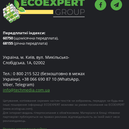
Передплатні індекси:
60750
(щомісячна передплата),
68155
(річна передплата)
Україна, м. Київ, вул. Микільсько-
Слобідська, 1А, 02002
Тел.:
0 800 215 522
(безкоштовно в межах
України),
+38 066 690 87 10
(WhatsApp,
Viber, Telegram)
info
@
techmedia.com.ua
Цитування, копіювання окремих частин текстів чи зображень, передрук чи будь-яке
інше поширення інформації ECOEXPERT можливе за умови посилання на ECOEXPERT
(
www.ecolog-ua.com
).
Для інтернет-видань гіперпосилання є обов'язковим. Матеріали в блоці «Новини
партнерів» публікуються на правах реклами, відповідальність за їхній зміст несе
рекламодавець.
Правила користування сайтом