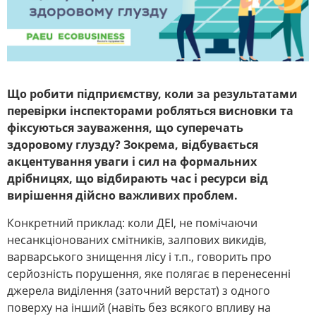
Що робити підприємству, коли за результатами
перевірки інспекторами робляться висновки та
фіксуються зауваження, що суперечать
здоровому глузду? Зокрема, відбувається
акцентування уваги і сил на формальних
дрібницях, що відбирають час і ресурси від
вирішення дійсно важливих проблем.
Конкретний приклад: коли ДЕІ, не помічаючи
несанкціонованих смітників, залпових викидів,
варварського знищення лісу і т.п., говорить про
серйозність порушення, яке полягає в перенесенні
джерела виділення (заточний верстат) з одного
поверху на інший (навіть без всякого впливу на