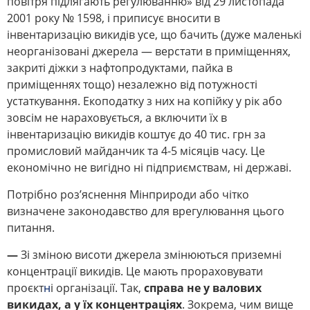
повітря підлягають регулюванню» від 29 листопада
2001 року № 1598, і приписує вносити в
інвентаризацію викидів усе, що бачить (дуже маленькі
неорганізовані джерела — верстати в приміщеннях,
закриті діжки з нафтопродуктами, пайка в
приміщеннях тощо) незалежно від потужності
устаткування. Екоподатку з них на копійку у рік або
зовсім не нараховується, а включити їх в
інвентаризацію викидів коштує до 40 тис. грн за
промисловий майданчик та 4-5 місяців часу. Це
економічно не вигідно ні підприємствам, ні державі.
Потрібно роз’яснення Мінприроди або чітко
визначене законодавство для врегулювання цього
питання.
—
Зі зміною висоти джерела змінюються приземні
концентрації викидів. Це мають прораховувати
проєкт
н
і організації. Так,
справа не у валових
викидах, а у їх концентраціях
. Зокрема, чим вище