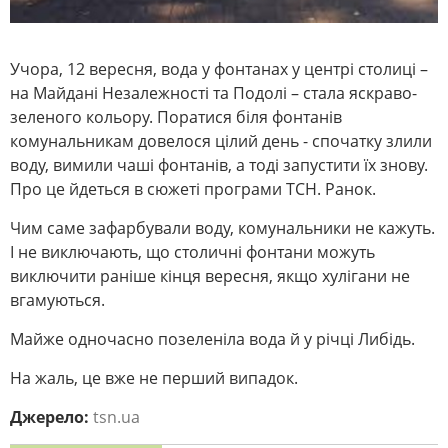
Учора, 12 вересня, вода у фонтанах у центрі столиці –
на Майдані Незалежності та Подолі – стала яскраво-
зеленого кольору. Поратися біля фонтанів
комунальникам довелося цілий день - спочатку злили
воду, вимили чаші фонтанів, а тоді запустити їх знову.
Про це йдеться в сюжеті програми ТСН. Ранок.
Чим саме зафарбували воду, комунальники не кажуть.
І не виключають, що столичні фонтани можуть
виключити раніше кінця вересня, якщо хулігани не
вгамуються.
Майже одночасно позеленіла вода й у річці Либідь.
На жаль, це вже не перший випадок.
Джерело:
tsn.ua