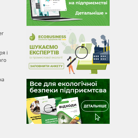
er
ря і
ого
на