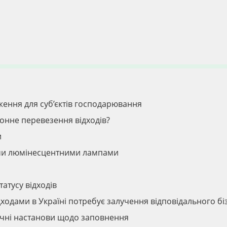
ження для суб’єктів господарювання
онне перевезення відходів?
и
ми люмінесцентними лампами
атусу відходів
ходами в Україні потребує залучення відповідального бі
тичні настанови щодо заповнення