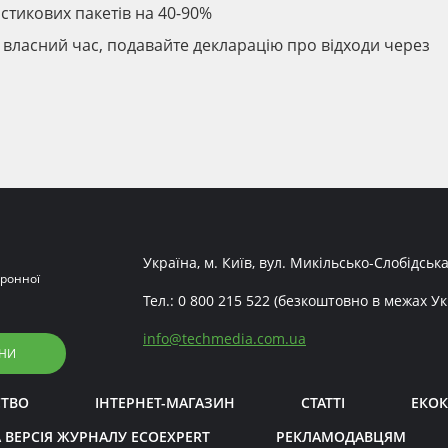
стикових пакетів на 40-90%
е власний час, подавайте декларацію про відходи через
Україна, м. Київ, вул. Микільсько-Слобідська
ронної
Тел.:
0 800 215 522
(безкоштовно в межах Ук
info
@
techmedia.com.ua
НИ
СТВО
ІНТЕРНЕТ-МАГАЗИН
СТАТТІ
ЕКОК
 ВЕРСІЯ ЖУРНАЛУ ECOEXPERT
РЕКЛАМОДАВЦЯМ