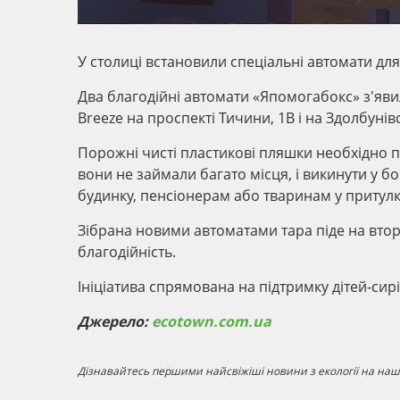
У столиці встановили спеціальні автомати дл
Два благодійні автомати «Япомогабокс» з'явил
Breeze на проспекті Тичини, 1В і на Здолбунівс
Порожні чисті пластикові пляшки необхідно при
вони не займали багато місця, і викинути у б
будинку, пенсіонерам або тваринам у притулк
Зібрана новими автоматами тара піде на втор
благодійність.
Ініціатива спрямована на підтримку дітей-сиріт
Джерело:
ecotown.com.ua
Дізнавайтесь першими найсвіжіші новини з екології на наші