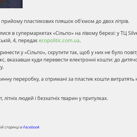
я прийому пластикових пляшок об'ємом до двох літрів.
ися в супермаркетах «Сільпо» на лівому березі: у ТЦ Silv
ькій, 4, передає
ecopolitic.com.ua
.
нести у «Сільпо», скрутити так, щоб у них не було повіт
окс, вказавши куди перевести електронні кошти: до дитяч
у.
инну переробку, а отримані за пластик кошти витратять 
, літніх людей і безхатніх тварин у притулках.
й сторінці в
Facebook