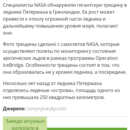
Специалисты NASA обнаружили гигантскую трещину в
леднике Петермана в Гренландии. Ее рост может
привести к отколу огромной части ледника и
дальнейшему повышению уровня моря, полагают
они.
Фото трещины сделано с самолетов NASA, которые
осуществляют полеты по мониторингу состояния
арктических льдов в рамках программы Operation
IceBridge. Особенности трещины состоят в том, что
она образовалась не у кромки ледника, а посередине.
Несколько лет назад от ледника Петермана
отделялись ледяные «острова», площадь одного из
них превышала 250 квадратных километров.
Джерело:
novynynauky.com
Завжди актуальні
матеріали в