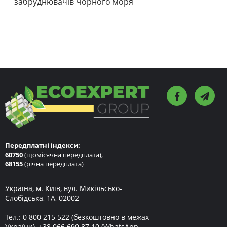
забруднювачів Чорного моря
Передплатні індекси:
60750
(щомісячна передплата),
68155
(річна передплата)
Україна, м. Київ, вул. Микільсько-
Слобідська, 1А, 02002
Тел.:
0 800 215 522
(безкоштовно в межах
України),
+38 066 690 87 10
(WhatsApp,