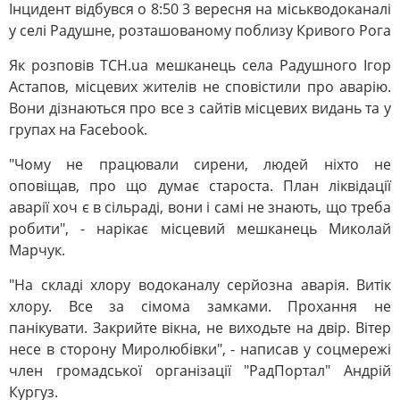
Інцидент відбувся о 8:50 3 вересня на міськводоканалі
у селі Радушне, розташованому поблизу Кривого Рога
Як розповів ТСН.ua мешканець села Радушного Ігор
Астапов, місцевих жителів не сповістили про аварію.
Вони дізнаються про все з сайтів місцевих видань та у
групах на Facebook.
"Чому не працювали сирени, людей ніхто не
оповіщав, про що думає староста. План ліквідації
аварії хоч є в сільраді, вони і самі не знають, що треба
робити", - нарікає місцевий мешканець Миколай
Марчук.
"На складі хлору водоканалу серйозна аварія. Витік
хлору. Все за сімома замками. Прохання не
панікувати. Закрийте вікна, не виходьте на двір. Вітер
несе в сторону Миролюбівки", - написав у соцмережі
член громадської організації "РадПортал" Андрій
Кургуз.