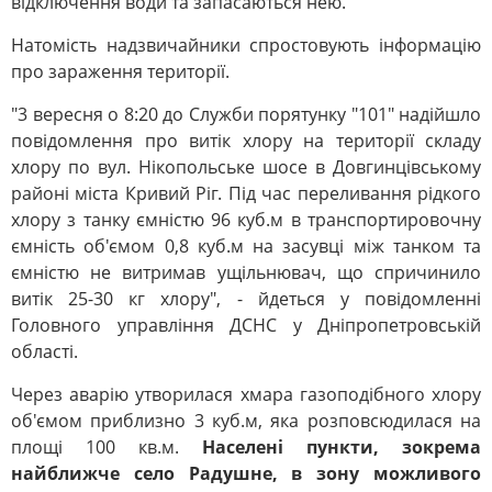
відключення води та запасаються нею.
Натомість надзвичайники спростовують інформацію
про зараження території.
"3 вересня о 8:20 до Служби порятунку "101" надійшло
повідомлення про витік хлору на території складу
хлору по вул. Нікопольське шосе в Довгинцівському
районі міста Кривий Ріг. Під час переливання рідкого
хлору з танку ємністю 96 куб.м в транспортировочну
ємність об'ємом 0,8 куб.м на засувці між танком та
ємністю не витримав ущільнювач, що спричинило
витік 25-30 кг хлору", - йдеться у повідомленні
Головного управління ДСНС у Дніпропетровській
області.
Через аварію утворилася хмара газоподібного хлору
об'ємом приблизно 3 куб.м, яка розповсюдилася на
площі 100 кв.м.
Населені пункти, зокрема
найближче село Радушне, в зону можливого