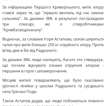
За інформацією Першого Криворізького, витік хлору
стався через те, що "зірвало вентиль під час заміни
сальника". За даними ЗМІ, в результаті постраждали
три слюсарі, які є співробітниками
"Кривбасводоканалу".
Водночас, за словами Ігоря Астапова, селом ширяться
чутки про витік близько 250 кг отруйного хлору. Проте
вітер дме в бік від Радушного.
За даними ЗМІ, люди панікують, багато хто стверджує,
що почали відчувати ознаки отруєння хлором -
першіння в горлі і запаморочення.
Місцеві жителі повідомляють, що було скасовано
урочисті лінійки у школах Радушного та сусіднього
села Гречані Поди.
Також Астапов додав, що люди побоюються повного