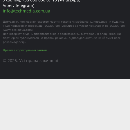
Viber, Telegram)
info
@
techmedia.com.ua
Цитування, копіювання окремих частин текстів чи зображень, передрук чи будь-яке
інше поширення інформації ECOEXPERT можливе за умови посилання на ECOEXPERT
(
www.ecolog-ua.com
).
Для інтернет-видань гіперпосилання є обов'язковим. Матеріали в блоці «Новини
партнерів» публікуються на правах реклами, відповідальність за їхній зміст несе
рекламодавець.
Правила користування сайтом
© 2026. Усі права захищені