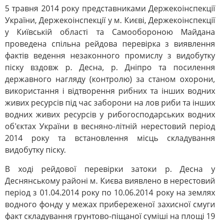
5 травня 2014 року представниками Держекоінспекції
України, Держекоінспекції у м. Києві, Держекоінспекції
у Київській області та Самообороною Майдана
проведена спільна рейдова перевірка з виявлення
фактів ведення незаконного промислу з видобутку
піску вздовж р. Десна, р. Дніпро та посилення
державного нагляду (контролю) за станом охорони,
використання і відтворення рибних та інших водних
живих ресурсів під час заборони на лов риби та інших
водних живих ресурсів у рибогосподарських водних
об'єктах України в весняно-літній нерестовий період
2014 року та встановлення місць складування
видобутку піску.
В ході рейдової перевірки затоки р. Десна у
Деснянському районі м. Києва виявлено в нерестовий
період з 01.04.2014 року по 10.06.2014 року на землях
водного фонду у межах прибереженої захисної смуги
факт складування грунтово-піщаної суміші на площі 19