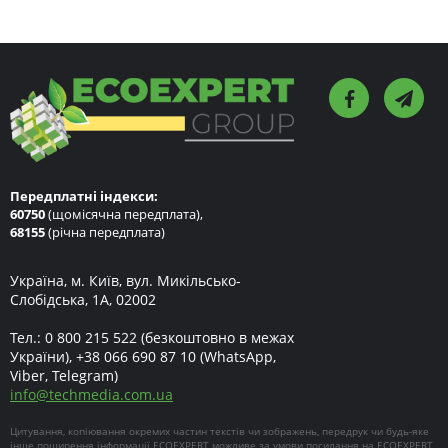
Передплатні індекси:
60750
(щомісячна передплата),
68155
(річна передплата)
Україна, м. Київ, вул. Микільсько-
Слобідська, 1А, 02002
Тел.:
0 800 215 522
(безкоштовно в межах
України),
+38 066 690 87 10
(WhatsApp,
Viber, Telegram)
info
@
techmedia.com.ua
Цитування, копіювання окремих частин текстів чи зображень, передрук чи будь-яке
інше поширення інформації ECOEXPERT можливе за умови посилання на ECOEXPERT