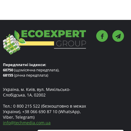
Передплатні індекси:
60750
(щомісячна передплата),
68155
(річна передплата)
Україна, м. Київ, вул. Микільсько-
Слобідська, 1А, 02002
Тел.:
0 800 215 522
(безкоштовно в межах
України),
+38 066 690 87 10
(WhatsApp,
Viber, Telegram)
info
@
techmedia.com.ua