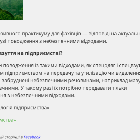
вного практикуму для фахівців — відповіді на актуальн
алузі поводження з небезпечними відходами.
взуття на підприємстві?
поводження із такими відходами, як спецодяг і спецвзут
им підприємством на передачу та утилізацію чи видаленн
ття забруднені небезпечними речовинами, наприклад маз
ечними. У такому разі їх потрібно передавати тільки
ння з небезпечними відходами.
логія підприємства».
ємства»
й сторінці в
Facebook