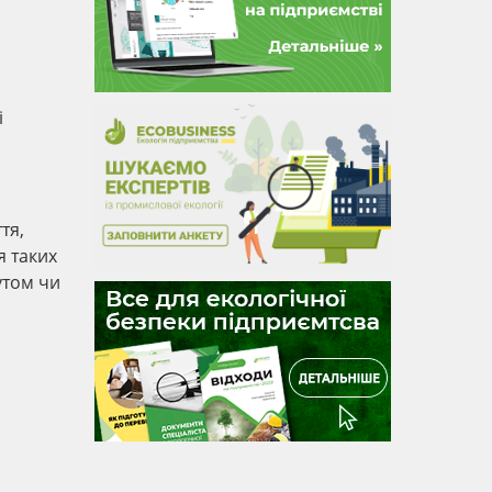
і
тя,
я таких
утом чи