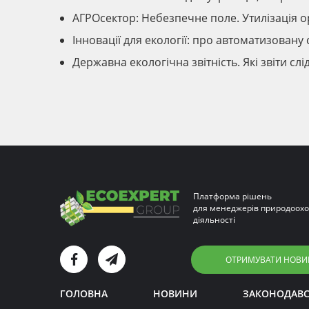
АГРОсектор: Небезпечне поле. Утилізація о
Інновації для екології: про автоматизован
Державна екологічна звітність. Які звіти слі
Платформа рішень
для менеджерів природоохо
діяльності
ОТРИМУВАТИ НОВИ
ГОЛОВНА
НОВИНИ
ЗАКОНОДАВ