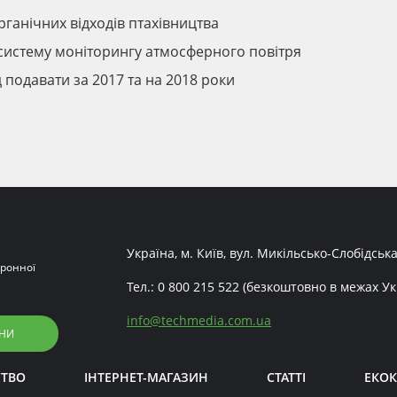
рганічних відходів птахівництва
у систему моніторингу атмосферного повітря
д подавати за 2017 та на 2018 роки
Україна, м. Київ, вул. Микільсько-Слобідська
ронної
Тел.:
0 800 215 522
(безкоштовно в межах Ук
info
@
techmedia.com.ua
НИ
СТВО
ІНТЕРНЕТ-МАГАЗИН
СТАТТІ
ЕКОК