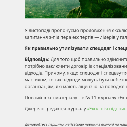
У листопаді пропонуємо продовження ексклюзи
запитання з-під пера експертів — лідерів у г
Як правильно утилізувати спецодяг і спец
Відповідь:
Для того щоб правильно здійснити 
потрібно заключити договір із спеціалізован
відходів. Причому, якщо спецодяг і спецвзу
мастилом, то такі відходи можуть бути небезп
організаціям, які мають ліцензію на поводже
Повний текст матеріалу – в № 11 журналу «Еко
Джерело: редакцiя журналу
«Екологія підпри
Дізнавайтесь першими найсвіжіші новини з екології на наші