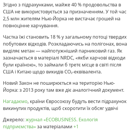
Згідно з підрахунками, майже 40 % продовольства в
США не використовується за призначенням. У той час
2,5 млн жителям Нью-Йорка не вистачає грошей на
повноцінне харчування.
Частка їжі становить 18 % у загальному потоці твердих
побутових відходів. Розкладаючись на полігонах, вона
виділяє метан — найпотужніший парниковий газ. Як
зазначається в матеріалі NRDC, «якби харчові відходи
були країною», то займали б третє місце в світі після
США і Китаю щодо викидів СО₂-еквівалента.
Новий Закон не поширюється на територію Нью-
Йорка: з 2013 року там вже діє аналогічний документ.
Нагадаємо
, країни Євросоюзу будуть вести підрахунок
викинутих продуктів, щоб скоротити їх обсяг удвічі
Джерело:
журнал «ECOBUSINESS. Екологія
підприємства»
за матеріалами
+1