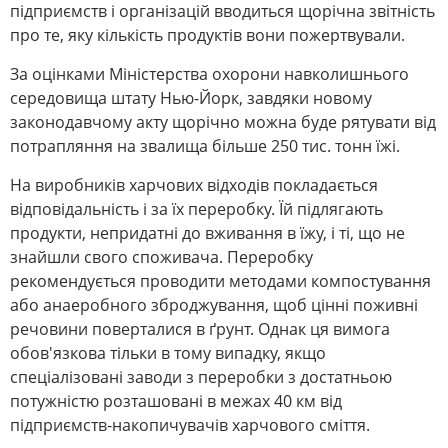
підприємств і організацій вводиться щорічна звітність
про те, яку кількість продуктів вони пожертвували.
За оцінками Міністерства охорони навколишнього
середовища штату Нью-Йорк, завдяки новому
законодавчому акту щорічно можна буде рятувати від
потрапляння на звалища більше 250 тис. тонн їжі.
На виробників харчових відходів покладається
відповідальність і за їх переробку. Їй підлягають
продукти, непридатні до вживання в їжу, і ті, що не
знайшли свого споживача. Переробку
рекомендується проводити методами компостування
або анаеробного зброджування, щоб цінні поживні
речовини поверталися в ґрунт. Однак ця вимога
обов'язкова тільки в тому випадку, якщо
спеціалізовані заводи з переробки з достатньою
потужністю розташовані в межах 40 км від
підприємств-накопичувачів харчового сміття.