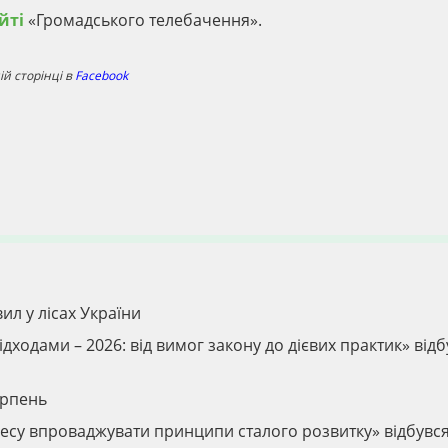
йті
«Громадського телебачення».
й сторінці в
Facebook
ил у лісах України
дходами – 2026: від вимог закону до дієвих практик» відб
ерпень
ізнесу впроваджувати принципи сталого розвитку» відбувс