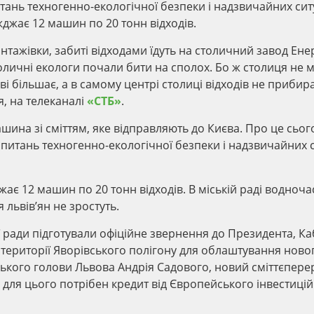
итань техногенно-екологічної безпеки і надзвичайних сит
жджає 12 машин по 20 тонн відходів.
антажівки, забиті відходами їдуть на столичний завод Ене
толичні екологи почали бити на сполох. Бо ж столиця не 
ві більшає, а в самому центрі столиці відходів не прибир
я, на телеканалі
«СТБ»
.
шина зі сміттям, яке відправляють до Києва. Про це сьог
з питань техногенно-екологічної безпеки і надзвичайних 
жає 12 машин по 20 тонн відходів. В міській раді водноча
 львів’ян не зростуть.
ої ради підготували офіційне звернення до Президента, Ка
території Яворівського полігону для облаштування ново
ського голови Львова Андрія Садового, новий сміттєпер
 для цього потрібен кредит від Європейського інвестиці