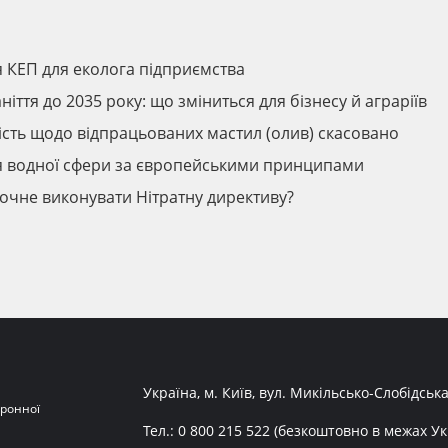
я КЕП для еколога підприємства
ття до 2035 року: що зміниться для бізнесу й аграріїв
ність щодо відпрацьованих мастил (олив) скасовано
ня водної сфери за європейськими принципами
почне виконувати Нітратну директиву?
Україна, м. Київ, вул. Микільсько-Слобідська
ронної
Тел.:
0 800 215 522
(безкоштовно в межах Ук