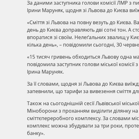
За даними заступника голови комісії ЛМР з п
Ірини Маруняк, щодня зі Львова до Києва виї
«Сміття зі Львова на повну везуть до Києва. В
день до Києва доправляють дві сотні тон. А с
впоратися зі своїм. Нелеґальних звалищ у Киє
кілька день», – повідомили сьогодні, 30 червн
«15 тисяч гривень обходиться Львову одна ма
повідомила заступник голови міської комісії 
Ірина Маруняк.
За її словами, щодня зі Львова до Києва виїжд
запевнили, що тарифи за вивезення сміття для
Також на сьогоднішній сесії Львівської міськ
Міноборони з проханням виділити ділянку на 
сміттєпереробного комплексу. За словами мі
комплекс можна збудувати за три роки, проте
банку».