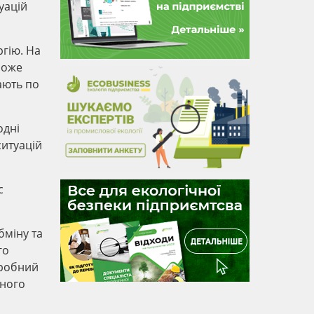
уацій
ргію. На
може
ають по
одні
ситуацій
с
бміну та
го
еробний
йного