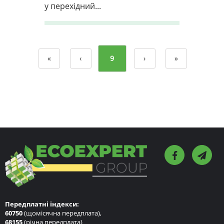
у перехідний...
«
‹
9
›
»
Передплатні індекси:
60750
(щомісячна передплата),
68155
(річна передплата)