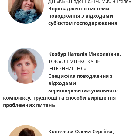
ДП «КБ «Південне» ім. М.К. Янгеля»
Впровадження системи
поводження з відходами
суб'єктом господарювання
Козбур Наталія Миколаївна,
ТОВ «ОЛІМПЕКС КУПЕ
ІНТЕРНЕЙШНЛ»
Специфіка поводження з
відходами
зерноперевнтажувального
комплексу, труднощі та способи вирішення
проблемних питань
Кошелєва Олена Сергіїва,