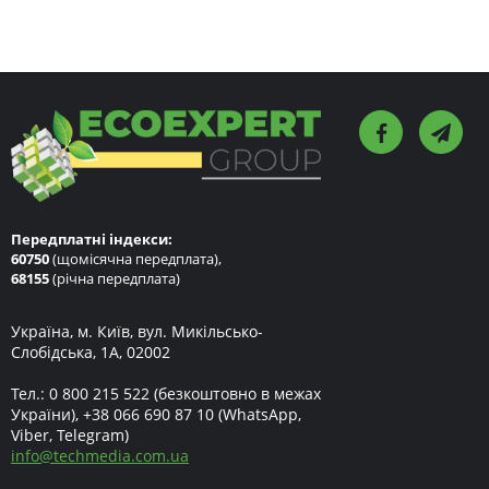
Передплатні індекси:
60750
(щомісячна передплата),
68155
(річна передплата)
Україна, м. Київ, вул. Микільсько-
Слобідська, 1А, 02002
Тел.:
0 800 215 522
(безкоштовно в межах
України),
+38 066 690 87 10
(WhatsApp,
Viber, Telegram)
info
@
techmedia.com.ua