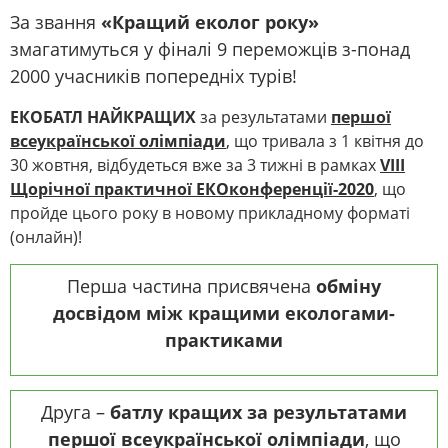
За звання
«Кращий еколог року»
змагатимуться у фіналі 9 переможців з-понад
2000 учасників попередніх турів!
ЕКОБАТЛ НАЙКРАЩИХ
за результатами
першої
всеукраїнської олімпіади
, що тривала з 1 квітня до
30 жовтня, відбудеться вже за 3 тижні в рамках
VIII
Щорічної практичної ЕКОконференції-2020
, що
пройде цього року в новому прикладному форматі
(онлайн)!
Перша частина присвячена
обміну
досвідом між кращими екологами-
практиками
Друга –
батлу кращих за результатами
першої всеукраїнської олімпіади
, що