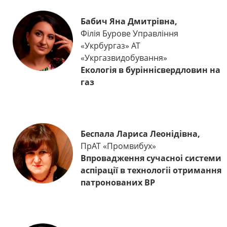
Бабич Яна Дмитрівна,
Філія Бурове Управління
«Укрбургаз» АТ
«Укргазвидобування»
Екологія в буріннісвердловин на
газ
Беспала Лариса Леонідівна,
ПрАТ «Промвибух»
Впровадження сучасноi системи
аспірації в технологii отримання
патронованих ВР