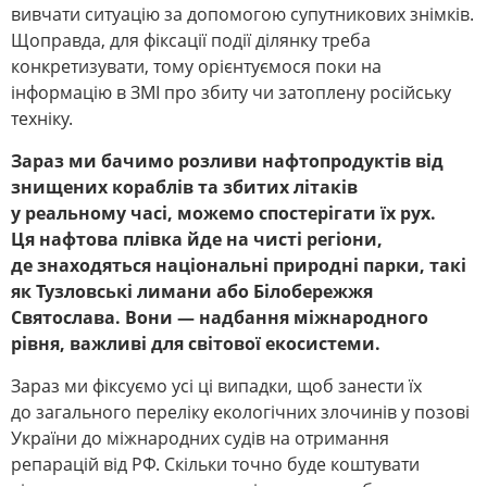
вивчати ситуацію за допомогою супутникових знімків.
Щоправда, для фіксації події ділянку треба
конкретизувати, тому орієнтуємося поки на
інформацію в ЗМІ про збиту чи затоплену російську
техніку.
Зараз ми бачимо розливи нафтопродуктів від
знищених кораблів та збитих літаків
у реальному часі, можемо спостерігати їх рух.
Ця нафтова плівка йде на чисті регіони,
де знаходяться національні природні парки, такі
як Тузловські лимани або Білобережжя
Святослава. Вони — надбання міжнародного
рівня, важливі для світової екосистеми.
Зараз ми фіксуємо усі ці випадки, щоб занести їх
до загального переліку екологічних злочинів у позові
України до міжнародних судів на отримання
репарацій від РФ. Скільки точно буде коштувати