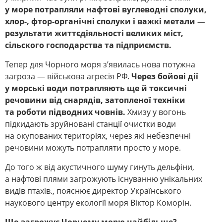
у море потрапляли нафтові вуглеводні сполуки,
хлор-, фтор-органічні сполуки і важкі метали —
результати життєдіяльності великих міст,
сільского господарства та підприємств.
Тепер для Чорного моря з’явилась нова потужна
загроза — військова агресія РФ.
Через бойові дії
у морські води потрапляють ще й токсичні
речовини від снарядів, затопленої техніки
та роботи підводних човнів.
Хмизу у вогонь
підкидають зруйновані станції очистки води
на окупованих територіях, через які небезпечні
речовини можуть потрапляти просто у море.
До того ж від акустичного шуму гинуть дельфіни,
а нафтові плями загрожують існуванню унікальних
видів птахів.
, пояснює директор Українського
наукового центру екології моря Віктор Коморін.