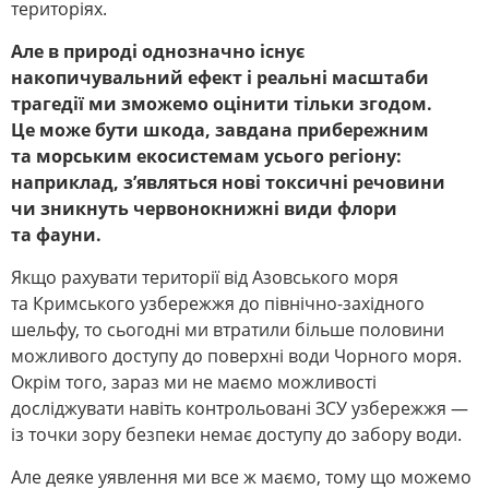
територіях.
Але в природі однозначно існує
накопичувальний ефект і реальні масштаби
трагедії ми зможемо оцінити тільки згодом.
Це може бути шкода, завдана прибережним
та морським екосистемам усього регіону:
наприклад, з’являться нові токсичні речовини
чи зникнуть червонокнижні види флори
та фауни.
Якщо рахувати території від Азовського моря
та Кримського узбережжя до північно-західного
шельфу, то сьогодні ми втратили більше половини
можливого доступу до поверхні води Чорного моря.
Окрім того, зараз ми не маємо можливості
досліджувати навіть контрольовані ЗСУ узбережжя —
із точки зору безпеки немає доступу до забору води.
Але деяке уявлення ми все ж маємо, тому що можемо