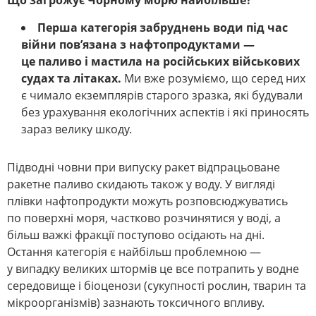
Що загрожує Чорному морю найбільше?
Перша категорія забруднень води під час
війни пов’язана з нафтопродуктами —
це паливо і мастила на російських військових
судах та літаках.
Ми вже розуміємо, що серед них
є чимало екземплярів старого зразка, які будували
без урахування екологічних аспектів і які приносять
зараз велику шкоду.
Підводні човни при випуску ракет відпрацьоване
ракетне паливо скидають також у воду. У вигляді
плівки нафтопродукти можуть розповсюджуватись
по поверхні моря, частково розчинятися у воді, а
більш важкі фракції поступово осідають на дні.
Остання категорія є найбільш проблемною —
у випадку великих штормів це все потрапить у водне
середовище і біоценози (сукупності рослин, тварин та
мікроорганізмів) зазнають токсичного впливу.