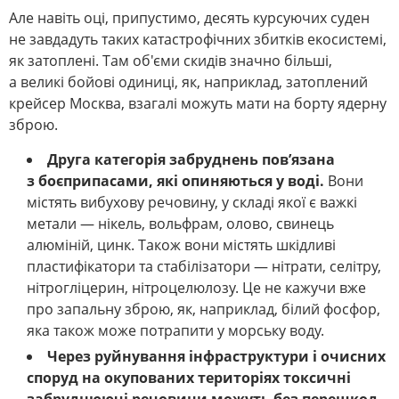
Але навіть оці, припустимо, десять курсуючих суден
не завдадуть таких катастрофічних збитків екосистемі,
як затоплені. Там об'єми скидів значно більші,
а великі бойові одиниці, як, наприклад, затоплений
крейсер Москва, взагалі можуть мати на борту ядерну
зброю.
Друга категорія забруднень пов’язана
з боєприпасами, які опиняються у воді.
Вони
містять вибухову речовину, у складі якої є важкі
метали — нікель, вольфрам, олово, свинець
алюміній, цинк. Також вони містять шкідливі
пластифікатори та стабілізатори — нітрати, селітру,
нітрогліцерин, нітроцелюлозу. Це не кажучи вже
про запальну зброю, як, наприклад, білий фосфор,
яка також може потрапити у морську воду.
Ч
ерез руйнування інфраструктури і очисних
споруд на окупованих територіях токсичні