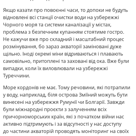
Якщо казати про повоєнні часи, то допоки не будуть
відновлені всі станції очистки води на узбережжі
Чорного моря та системи каналізації у містах,
проблема з безпечним купанням стоятиме гостро.
Не кажучи вже про складний і масштабний процес
розмінування, бо зараз акваторії заміновані дуже
щільно. Іноді окремі міни відриваються і плавають
самовільно, притоплені та заховані від ока. Вже були
випадки, коли їх виловлювали на узбережжі
Туреччини.
М
оре кордонів не має. Тому речовини, які потрапили
у воду, наприклад, біля острова Зміїний можуть бути
винесені на узбережжя Румунії чи Болгарії. Завжди
були міжнародні проєкти з залученням всіх
причорноморських країн, які з початком війни нас
активно підтримують і за відсутності у нас доступу
до частини акваторій проводять моніторинг на своїх