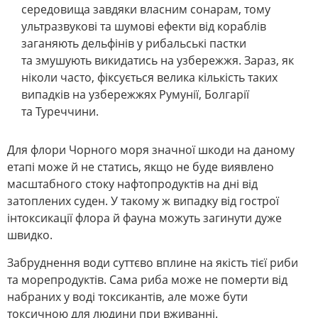
середовища завдяки власним сонарам, тому
ультразвукові та шумові ефекти від кораблів
заганяють дельфінів у рибальські пастки
та змушують викидатись на узбережжя. Зараз, як
ніколи часто, фіксується велика кількість таких
випадків на узбережжях Румунії, Болгарії
та Туреччини.
Д
ля флори Чорного моря значної шкоди на даному
етапі може й не статись, якщо не буде виявлено
масштабного стоку нафтопродуктів на дні від
затоплених суден. У такому ж випадку від гострої
інтоксикації флора й фауна можуть загинути дуже
швидко.
З
абруднення води суттєво вплине на якість тієї риби
та морепродуктів. Сама риба може не померти від
набраних у воді токсикантів, але може бути
токсичною для людини при вживанні.