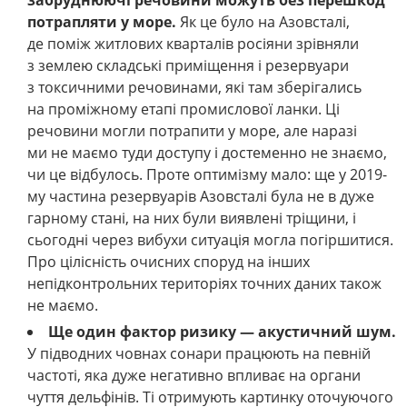
забруднюючі речовини можуть без перешкод
потрапляти у море.
Як це було на Азовсталі,
де поміж житлових кварталів росіяни зрівняли
з землею складські приміщення і резервуари
з токсичними речовинами, які там зберігались
на проміжному етапі промислової ланки. Ці
речовини могли потрапити у море, але наразі
ми не маємо туди доступу і достеменно не знаємо,
чи це відбулось. Проте оптимізму мало: ще у 2019-
му частина резервуарів Азовсталі була не в дуже
гарному стані, на них були виявлені тріщини, і
сьогодні через вибухи ситуація могла погіршитися.
Про цілісність очисних споруд на інших
непідконтрольних територіях точних даних також
не маємо.
Ще один фактор ризику — акустичний шум.
У підводних човнах сонари працюють на певній
частоті, яка дуже негативно впливає на органи
чуття дельфінів. Ті отримують картинку оточуючого