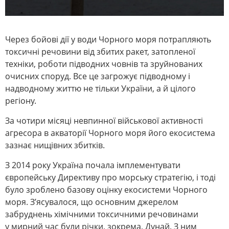
Через бойові дії у води Чорного моря потрапляють
токсичні речовини від збитих ракет, затопленої
техніки, роботи підводних човнів та зруйнованих
очисних споруд. Все це загрожує підводному і
надводному життю не тільки України, а й цілого
регіону.
З
а чотири місяці невпинної військової активності
агресора в акваторії Чорного моря його екосистема
зазнає нищівних збитків.
З 2014 року Україна почала імплементувати
європейську Директиву про морську стратегію, і тоді
було зроблено базову оцінку екосистеми Чорного
моря. З’ясувалося, що основним джерелом
забруднень хімічними токсичними речовинами
у мирний час були річки, зокрема, Дунай. З ним