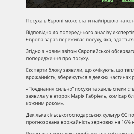
Посуха в Європі може стати найгіршою на ко
Відповідно до попереднього аналізу експерті
Європа зараз переживає посуху, яка, здається
Згідно з новим звітом Європейської обсерватор
попередження про посуху.
Експерти блоку заявили, що очікують, що тепл
врожайність, збережуться в деяких частинах 
«Поєднання сильної посухи та хвиль спеки ст
заявила у вівторок Марія Габріель, комісар бл
кожним роком».
Декілька сільськогосподарських культур ЄС п
прогнозована врожайність зернових на 16% ни
Розуміючи комплекс проблем, що спіткали євр