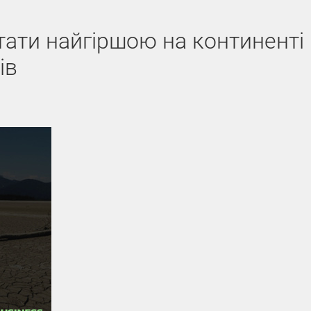
тати найгіршою на континенті
ів