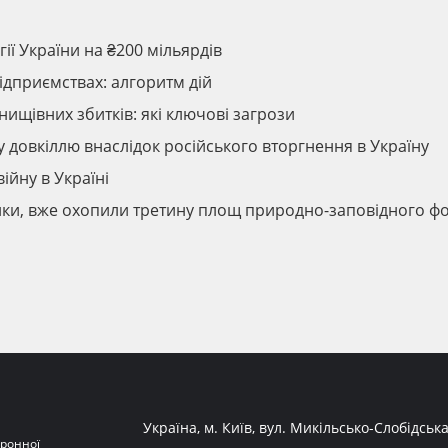
ії України на ₴200 мільярдів
ідприємствах: алгоритм дій
нищівних збитків: які ключові загрози
у довкіллю внаслідок російського вторгнення в Україну
ійну в Україні
бники, вже охопили третину площ природно-заповідного ф
Україна, м. Київ, вул. Микільсько-Слобідська
ронної