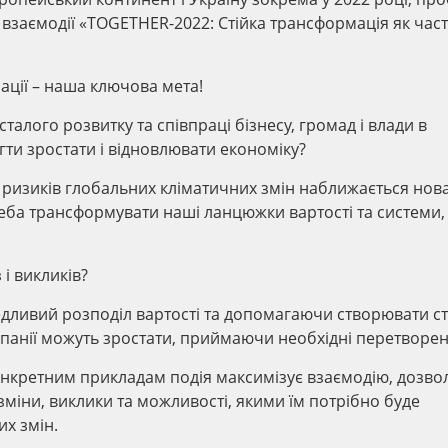
взаємодії «TOGETHER-2022: Стійка трансформація як час
ації – наша ключова мета!
сталого розвитку та співпраці бізнесу, громад і влади в
ти зростати і відновлювати економіку?
 ризиків глобальних кліматичних змін наближається нов
еба трансформувати наші ланцюжки вартості та системи, 
 і викликів?
дливий розподіл вартості та допомагаючи створювати сті
мпанії можуть зростати, приймаючи необхідні перетворе
конкретним прикладам подія максимізує взаємодію, дозв
міни, виклики та можливості, якими їм потрібно буде
их змін.