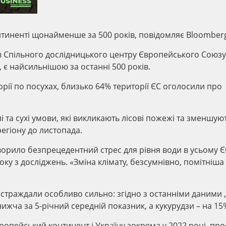
нтиненті щонайменше за 500 років, повідомляє Bloomber
в Спільного дослідницького центру Європейського Союзу
, є найсильнішою за останні 500 років.
ії по посухах, близько 64% ​​території ЄС оголосили про
і та сухі умови, які викликають лісові пожежі та зменшую
регіону до листопада.
ворило безпрецедентний стрес для рівня води в усьому Є
оку з досліджень. «Зміна клімату, безсумнівно, помітніша
остраждали особливо сильно: згідно з останніми даними ,
жча за 5-річний середній показник, а кукурудзи – на 15%
опейський континент і Україну зокрема у 2022 році, про