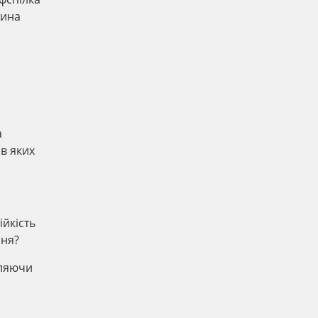
тина
а
в яких
йкість
ння?
оляючи