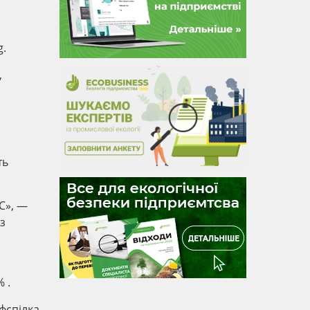
g.
,
ть
С», —
 з
 .
фспілка