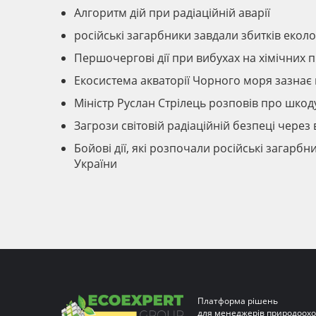
Алгоритм дій при радіаційній аварії
російські загарбники завдали збитків еколог
Першочергові дії при вибухах на хімічних п
Екосистема акваторії Чорного моря зазнає 
Міністр Руслан Стрілець розповів про шкод
Загрози світовій радіаційній безпеці через в
Бойові дії, які розпочали російські загар
України
Платформа рішень
для менеджерів природоохо