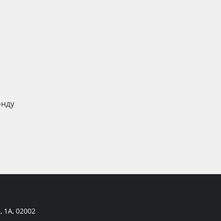
онду
, 1А, 02002