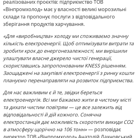
реалізованих проєктів: підприємство ТОВ
«Вінпромхолод» має у власності великі морозильні
склади та пропонує послуги з відповідального
зберігання продуктів харчування.
«Для «виробництва» холоду ми споживаємо значну
кількість електроенергії. Щоб оптимізувати витрати та
зробити крок до енергонезалежності, ми вирішили
улаштувати власне джерело чистої генерації,
скориставшись запропонованим KNESS рішенням.
Заощаджені на закупівлі електроенергії з ринку кошти
плануємо перенаправляти на розвиток підприємства.
Для нас важливим є й те, звідки береться
електроенергія. Всі ми бажаємо жити в чистому місті
та дихати чистим повітрям — це все залежить від
відповідальності й дій кожного. Сонячна
електростанція дає можливість скоротити викиди СО2
в атмосферу щорічно на 106 тонн»
— розповідає
директор ТОВ «Вінпромхолод» Анатолій Дахновський.