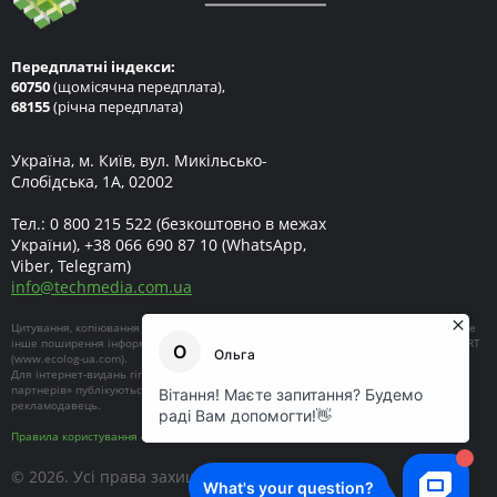
Передплатні індекси:
60750
(щомісячна передплата),
68155
(річна передплата)
Україна, м. Київ, вул. Микільсько-
Слобідська, 1А, 02002
Тел.:
0 800 215 522
(безкоштовно в межах
України),
+38 066 690 87 10
(WhatsApp,
Viber, Telegram)
info
@
techmedia.com.ua
Цитування, копіювання окремих частин текстів чи зображень, передрук чи будь-яке
інше поширення інформації ECOEXPERT можливе за умови посилання на ECOEXPERT
(
www.ecolog-ua.com
).
Для інтернет-видань гіперпосилання є обов'язковим. Матеріали в блоці «Новини
партнерів» публікуються на правах реклами, відповідальність за їхній зміст несе
рекламодавець.
Правила користування сайтом
© 2026. Усі права захищені