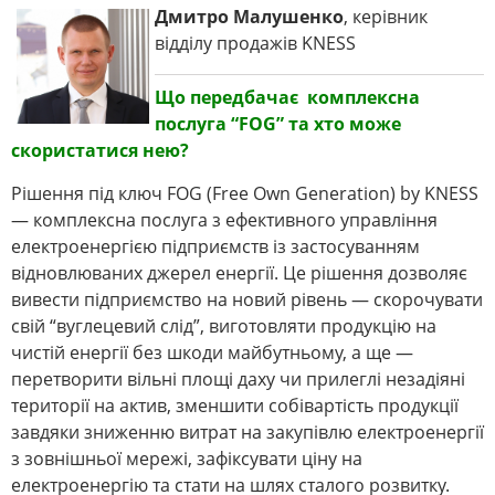
Дмитро Малушенко
, керівник
відділу продажів KNESS
Що передбачає комплексна
послуга “FOG” та хто може
скористатися нею?
Рішення під ключ FOG (Free Own Generation) by KNESS
— комплексна послуга з ефективного управління
електроенергією підприємств із застосуванням
відновлюваних джерел енергії. Це рішення дозволяє
вивести підприємство на новий рівень — скорочувати
свій “вуглецевий слід”, виготовляти продукцію на
чистій енергії без шкоди майбутньому, а ще —
перетворити вільні площі даху чи прилеглі незадіяні
території на актив, зменшити собівартість продукції
завдяки зниженню витрат на закупівлю електроенергії
з зовнішньої мережі, зафіксувати ціну на
електроенергію та стати на шлях сталого розвитку.